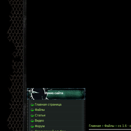
Меню сайта
Главная страница
Файлы
Статьи
Видео
Главная
»
Файлы
»
cs 1.6 - 
Форум