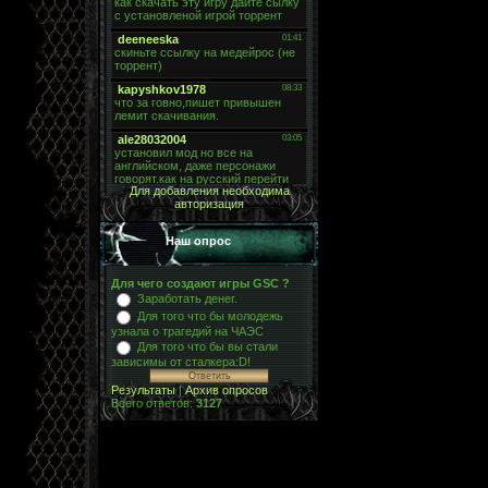
Для добавления необходима
авторизация
Наш опрос
Для чего создают игры GSC ?
Заработать денег.
Для того что бы молодежь
узнала о трагедий на ЧАЭС
Для того что бы вы стали
зависимы от сталкера:D!
Результаты
|
Архив опросов
Всего ответов:
3127