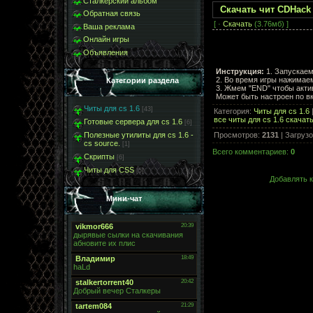
Сталкерский альбом
Скачать чит CDHack 
Обратная связь
[ ·
Скачать
(3.76мб) ]
Ваша реклама
Онлайн игры
Объявления
Инструкция:
1. Запускаем 
2. Во время игры нажимае
Категории раздела
3. Жмем "END" чтобы актив
Может быть настроен по вку
Читы для cs 1.6
[43]
Категория
:
Читы для cs 1.6
все читы для cs 1.6 скачат
Готовые сервера для cs 1.6
[6]
Просмотров
:
2131
|
Загрузо
Полезные утилиты для cs 1.6 -
cs source.
[1]
Всего комментариев
:
0
Скрипты
[6]
Читы для CSS
[5]
Добавлять к
Мини-чат