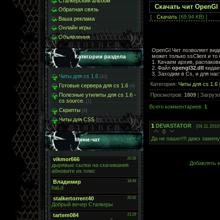
Сталкерский альбом
Скачать чит OpenGl 
Обратная связь
[ ·
Скачать
(69.94 KB) ]
Ваша реклама
Онлайн игры
Объявления
OpenGl Чит позволяет виде
может только ssClient и т
Категории раздела
1. Качаем архив, распако
2. Файл
opengl32.dll
кидае
3. Заходим в Cs, и для н
Читы для cs 1.6
[43]
Категория
:
Читы для cs 1.6
Готовые сервера для cs 1.6
[6]
Просмотров
:
1809
|
Загрузо
Полезные утилиты для cs 1.6 -
cs source.
[1]
Всего комментариев
:
1
Скрипты
[6]
Читы для CSS
[5]
1
DEVASTATOR
(04.11.2010
0
Да не пашет!!! дажэ замен
Мини-чат
Добавлять к