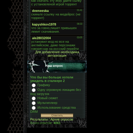
Для добавления необходима
авторизация
Наш опрос
Что бы вы больше хотели
увидеть в сталкере 2
Графику
Одну огромную локацию без
под загрузок
Новый сюжет
Мультиплеер
Использование средства
DRM
Результаты
|
Архив опросов
Всего ответов:
4061