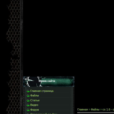
Меню сайта
Главная страница
Файлы
Статьи
Видео
Главная
»
Файлы
»
cs 1.6 - 
Форум