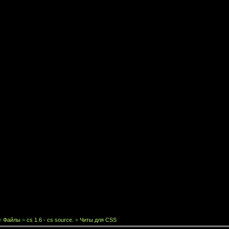
»
Файлы
»
cs 1.6 - cs source.
»
Читы для CSS