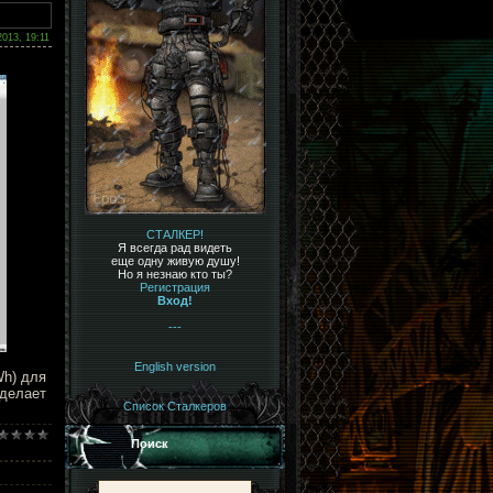
2013, 19:11
СТАЛКЕР!
Я всегда рад видеть
еще одну живую душу!
Но я незнаю кто ты?
Регистрация
Вход!
---
English version
Wh) для
сделает
Список Сталкеров
Поиск