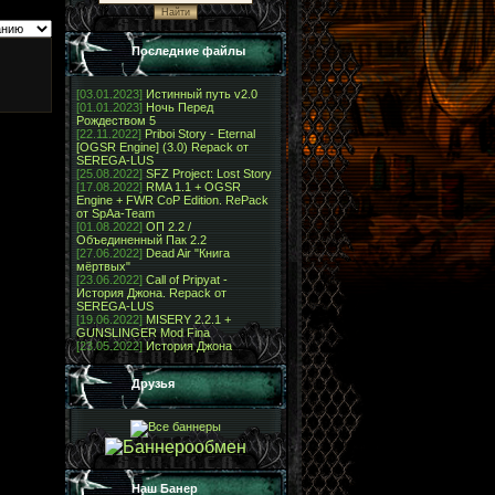
Последние файлы
[03.01.2023]
Истинный путь v2.0
[01.01.2023]
Ночь Перед
Рождеством 5
[22.11.2022]
Priboi Story - Eternal
[OGSR Engine] (3.0) Repack от
SEREGA-LUS
[25.08.2022]
SFZ Project: Lost Story
[17.08.2022]
RMA 1.1 + OGSR
Engine + FWR CoP Edition. RePack
от SpAa-Team
[01.08.2022]
ОП 2.2 /
Объединенный Пак 2.2
[27.06.2022]
Dead Air "Книга
мёртвых"
[23.06.2022]
Call of Pripyat -
История Джона. Repack от
SEREGA-LUS
[19.06.2022]
MISERY 2.2.1 +
GUNSLINGER Mod Fina
[23.05.2022]
История Джона
Друзья
Наш Банер