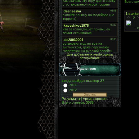
Всего к
1
danko
0
к
Для добавления необходима
авторизация
Наш опрос
когда выйдет сталкер 2?
2011
2012
Результаты
|
Архив опросов
Всего ответов:
3038