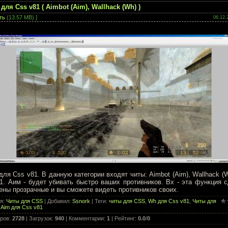
для Css v81 ( Aimbot (Aim), Wallhack (Wh) )
ть
(13.57 MB) ]
06.12.
ля Css v81. В данную категории входят читы: Aimbot (Aim), Wallhack (
1. Аим - будет убивать быстро ваших противников. Вх - эта функция 
ены прозрачные и вы сможете видеть противников своих.
ия
:
Читы для CSS
|
Добавил
:
Ssnork
|
Теги
:
читы для CSS
,
Wh для Css v81
,
Читы для
,
Aim для Css v81
ров
:
2728
|
Загрузок
:
940
|
Комментарии
:
1
|
Рейтинг
:
0.0
/
0