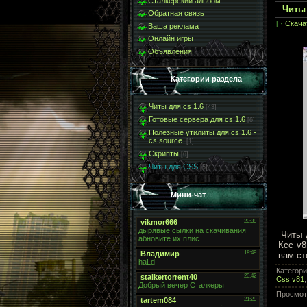
Сталкерский альбом
Читы 
Обратная связь
[ ·
Скача
Ваша реклама
Онлайн игры
Объявления
Категории раздела
Читы для cs 1.6
[43]
Готовые сервера для cs 1.6
[6]
Полезные утилиты для cs 1.6 -
cs source.
[1]
Скрипты
[6]
Читы для CSS
[5]
Мини-чат
Читы д
Ксс v8
вам ст
Категор
Css v81
Просмот