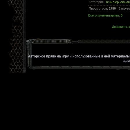
Категория
:
Тени Чернобыля
Просмотров
:
1750
|
Загрузо
Всего комментариев
:
0
Добавлять к
Авторское право на игру и использованные в ней материал
адм