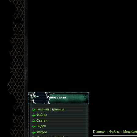
Меню сайта
Главная страница
Файлы
Статьи
Видео
Главная
»
Файлы
»
Модифи
Форум