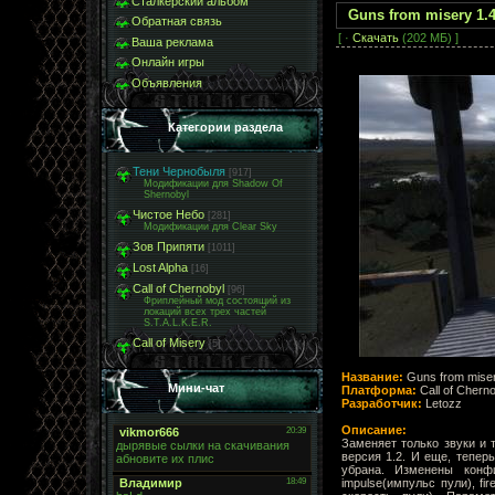
Сталкерский альбом
Guns from misery 1.
Обратная связь
[ ·
Скачать
(202 МБ) ]
Ваша реклама
Онлайн игры
Объявления
Категории раздела
Тени Чернобыля
[917]
Модификации для Shadow Of
Shernobyl
Чистое Небо
[281]
Модификации для Clear Sky
Зов Припяти
[1011]
Lost Alpha
[16]
Call of Chernobyl
[96]
Фриплейный мод состоящий из
локаций всех трех частей
S.T.A.L.K.E.R.
Call of Misery
[5]
Название:
Guns from mise
Мини-чат
Платформа:
Call of Chern
Разработчик:
Letozz
Описание:
Заменяет только звуки и 
версия 1.2. И еще, тепер
убрана. Изменены конфи
impulse(импульс пули), fi