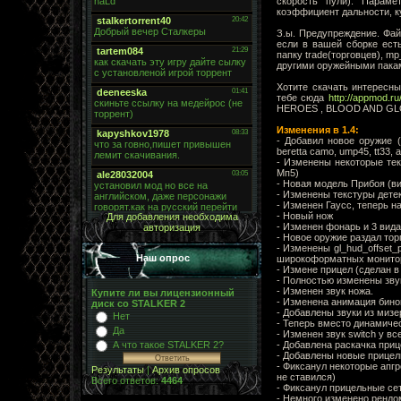
скорость пули). Парам
коэффициент дальности, куч
З.ы. Предупреждение. Фай
если в вашей сборке есть
папку trade(торговцев), m
другими оружейными пакам
Хотите скачать интересны
тебе сюда
http://appmod.ru
HEROES , BLOOD AND GLOR
Изменения в 1.4:
- Добавил новое оружие (o
beretta camo, ump45, tt33, ak
- Изменены некоторые текс
Мп5)
- Новая модель Прибоя (ви
- Изменены текстуры дете
- Изменен Гаусс, теперь н
- Новый нож
Для добавления необходима
- Изменен фонарь и 3 вида
авторизация
- Новое оружие раздал тор
- Изменены gl_hud_offset_p
Наш опрос
широкоформатных монито
- Измене прицел (сделан в
- Полностью изменены звуки
- Изменен звук ножа.
Купите ли вы лицензионный
- Изменена анимация бинок
диск со STALKER 2
- Добавлены звуки из мизер
Нет
- Теперь вместо динамиче
Да
- Изменен звук switch у в
- Добавлена раскачка приц
А что такое STALKER 2?
- Добавлены новые прицел
- Фиксанул некоторые апгр
Результаты
|
Архив опросов
не ставился)
Всего ответов:
4464
- Фиксанул прицельные се
- Немного изменено рендо