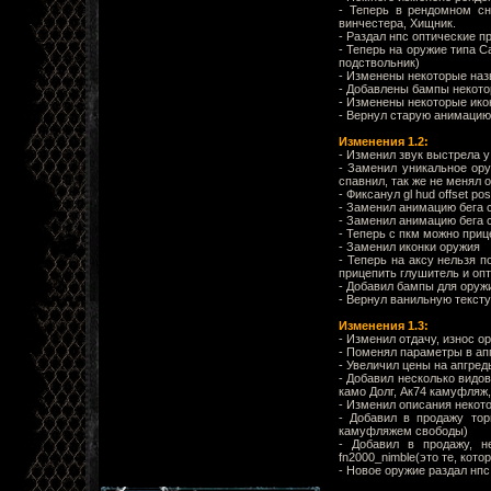
- Теперь в рендомном сн
винчестера, Хищник.
- Раздал нпс оптические п
- Теперь на оружие типа C
подствольник)
- Изменены некоторые на
- Добавлены бампы некот
- Изменены некоторые ико
- Вернул старую анимацию
Изменения 1.2:
- Изменил звук выстрела у 
- Заменил уникальное ору
спавнил, так же не менял 
- Фиксанул gl hud offset po
- Заменил анимацию бега с 
- Заменил анимацию бега с
- Теперь с пкм можно при
- Заменил иконки оружия
- Теперь на аксу нельзя п
прицепить глушитель и опт
- Добавил бампы для оруж
- Вернул ванильную тексту
Изменения 1.3:
- Изменил отдачу, износ о
- Поменял параметры в ап
- Увеличил цены на апгре
- Добавил несколько видо
камо Долг, Ак74 камуфляж
- Изменил описания некот
- Добавил в продажу тор
камуфляжем свободы)
- Добавил в продажу, н
fn2000_nimble(это те, кот
- Новое оружие раздал нпс