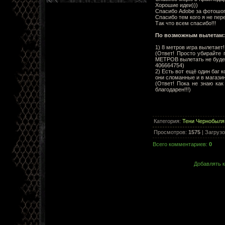
Хорошие идеи)))
Спасибо Adobe за фотошоп
Спасибо тем кого я не пере
Так что всем спасибо!!!
По возможным вылетам:
1) 8 метров игра вылетает!
(Ответ! Просто убирайте
МЕТРОВ вылетать не будет
406664754)
2) Есть вот ещё один баг 
они сломанные и в магазине
(Ответ! Пока не знаю ка
благодарен!!!)
Категория
:
Тени Чернобыля
Просмотров
:
1575
|
Загрузо
Всего комментариев
:
0
Добавлять к