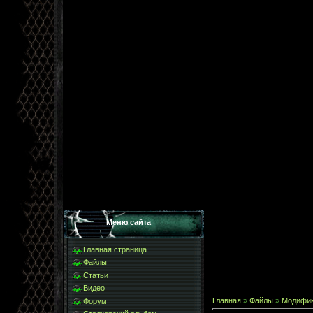
Меню сайта
Главная страница
Файлы
Статьи
Видео
Главная
»
Файлы
»
Модифи
Форум