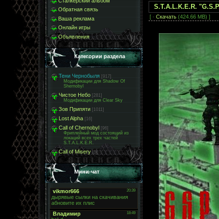
Сталкерский альбом
S.T.A.L.K.E.R. "G.S.P.
Обратная связь
[ ·
Скачать
(424.66 MB) ]
Ваша реклама
Онлайн игры
Объявления
Категории раздела
Тени Чернобыля
[917]
Модификации для Shadow Of
Shernobyl
Чистое Небо
[281]
Модификации для Clear Sky
Зов Припяти
[1011]
Lost Alpha
[16]
Call of Chernobyl
[96]
Фриплейный мод состоящий из
локаций всех трех частей
S.T.A.L.K.E.R.
Call of Misery
[5]
Мини-чат