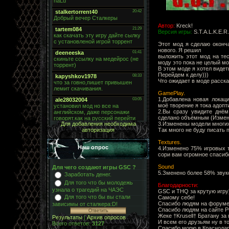
Автор:
Kreck!
Версия игры:
S.T.A.L.K.E.R
Этот мод я сделаю оконча
нового. Я решил
выложить этот мод на тес
моду это пока не целый мо
В этом моде я хотел видет
Перейдем к делу)))
Что ожидает в моде расска
GamePlay.
1.Добавлена новая локац
моё творение я тока адопт
2.Вы сразу увидите днём
сделано объёмным (Измене
3.Изменены модели многих 
Для добавления необходима
Так много не буду писать 
авторизация
Textures.
Наш опрос
4.Изменено 75% игровых т
сори вам огромное спасибо
Sound
Для чего создают игры GSC ?
5.Зменено более 58% звуко
Заработать денег.
Для того что бы молодежь
Благодарности:
узнала о трагедий на ЧАЭС
GSC и THQ за крутую игру)
Для того что бы вы стали
Самому себе!
Спасибо людям на форуме
зависимы от сталкера:D!
Спасибо людям на сайте P
Жеке †Krusell† Братану за
Результаты
|
Архив опросов
И всем его друзьям ну в т
Всего ответов:
3127
Спасибо морю в Краснодар