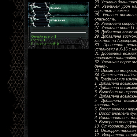
23. Усилено большин
24. Увеличен урон н
Реклама
зарытые в землю.
25. Усилена аномали
опасность.
Статистика
26. Увеличена скорос
27. Увеличен рост ГГ 
28. Добавлена возмо
29. Добавлена возмо
Онлайн всего:
1
Гостей:
1
квестов на Агропроме
Пользователей:
0
30. Прописана реал
установки в Х-16 с н
31. Добавлена возмо
программе настройки
32. Увеличен порог и
денег».
33. Время на второст
34. Отключена выдача
III. Графические изме
1. Добавлена возмож
2. Добавлена возмож
3. Выведена на игрово
4. Добавлена возмож
5. Добавлена возмо
клавиши Esc.
6. Восстановлен норм
7. Восстановлена лун
8. Восстановлены те
9. Выверено освещени
10. Откорректировано
11. Откорректирован
12. Исправлена ошиб