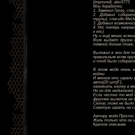
(improved): alex5773
Мои доработки:
1. Заменил Грозу, спа
2. Добавил собират
трупы), спасибо Mecha
3. Добавил возможнос
4. Нпс теперь направ
к нпс).
Ну и ещё много всяких
Волк выдаёт другое 
тёмной долине тоже, д
Выложил я это для те
правильным всем ору
и чтоб было собират
В этом моде очень м
войны.
И многие кто играли 
авто(20 шт)F1,
назначить кнопку в м
Но он для любителей 
Если честно то мод п
фриплее вылетов не 
Сейчас тоже не было
Советую играть на с
Автору мода Просто 
Жаль только что он 
Краткое описание.