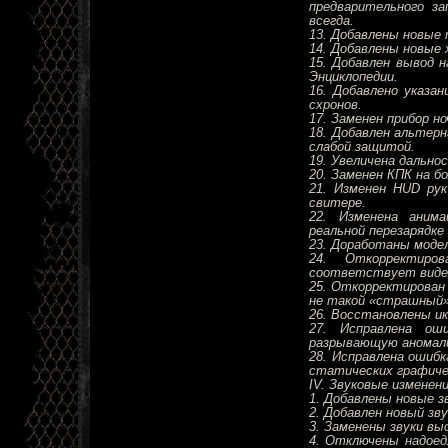
предварительного за
всегда.
13. Добавлены новые
14. Добавлены новые 
15. Добавлен вывод 
Энциклопедии.
16. Добавлено указа
схронов.
17. Заменен прибор н
18. Добавлен альтер
слабой защитой.
19. Увеличена дально
20. Заменен КПК на б
21. Изменен HUD ру
свитере.
22. Изменена анима
реальной перезарядке
23. Доработаны моде
24. Откорректиро
соответствует виде
25. Откорректирован
не такой «страшный»
26. Восстановлены ик
27. Исправлена ош
разрывающую аномал
28. Исправлена ошиб
статических графиче
IV. Звуковые изменени
1. Добавлены новые з
2. Добавлен новый зву
3. Заменены звуки вы
4. Отключены надоед