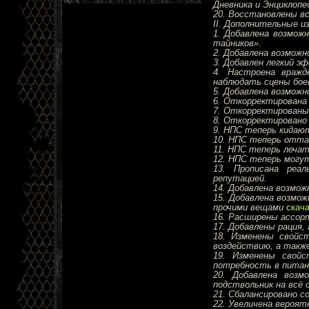
Дневника и Энциклопе
20. Восстановлены вс
II. Дополнительные и
1. Добавлена возмож
тайников».
2. Добавлена возмож
3. Добавлен легкий э
4. Настроена вражд
наблюдать сцены бое
5. Добавлена возмож
6. Откорректирована 
7. Откорректированы
8. Откорректировано 
9. НПС теперь кидаю
10. НПС теперь отта
11. НПС теперь леча
12. НПС теперь могу
13. Прописана реа
репутацией.
14. Добавлена возмо
15. Добавлена возмо
прочими вещами
скач
16. Расширены ассор
17. Добавлены рация,
18. Изменены свойс
воздействию, а также
19. Изменены свой
потребность в питан
20. Добавлена возм
подствольник на всё 
21. Сбалансировано с
22. Увеличена вероят