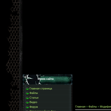
Меню сайта
Главная страница
Файлы
Статьи
Видео
Главная
»
Файлы
»
Модифи
Форум