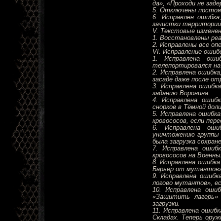
да», «Проходи не зад
5. Отключены постоя
6. Исправлен ошибка
зачистки территории
V. Текстовые изменен
1. Восстановлены реа
2. Исправлены все оп
VI. Исправление ошиб
1. Исправлена оши
телепортировался на
2. Исправлена ошибка
засаде даже после от
3. Исправлена ошибк
заданию Воронина.
4. Исправлена ошиб
снорков в Тёмной доли
5. Исправлена ошибка
кровососов, если пер
6. Исправлена ош
уничтожению группы 
была загрузка сохране
7. Исправлена ошиб
кровососов на Военны
8. Исправлена ошибк
Барьер от мутантов»
9. Исправлена ошиб
логово мутантов», е
10. Исправлена оши
«Защитить лагерь» 
загрузки.
11. Исправлена ошибк
Складах. Теперь оруж