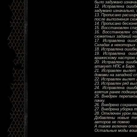
было задумано изнача
12. Исправлена ошиб
задумано изначально,
13. Прописано расши
после выполнения сю
14. Прописано бесконе
15. Восстановлен спа
16. Восстановлен сп
сюжетных заданий на
17. Исправлена оши
Складах в некоторых 
18. Исправлена ошиб
19. Исправлена оши
вражескому настрою 
20. Исправлена ошибк
атакует НПС в Баре.
21. Исправлен вылет
домами на западной с
22. Исправлен вылет 
23. Исправлен ряд вы
24. Исправлена оши
взятия ранее подкину
25. Внедрен перепако
пачку.
26. Внедрено сохране
27. Внедрена уборка 
28. Отключен урон ла
Добавлены новые те
авторов не помню
А также включен отли
Остальные моды воше