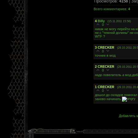
Просмотров
:
4158
|
Заг
Всего комментариев
:
4
4
Billy
(15.11.2011 15:56)
0
никак не могу перейти на к
ни с "темной долины" ни со
WTF ?
3
CRECKER
(29.10.2011 20:
0
точнее в мод
2
CRECKER
(29.10.2011 20:
0
надо повелитель а мод до
1
CRECKER
(29.10.2011 20:
0
дошол до складов помогал 
заново начинать
Добавлять к