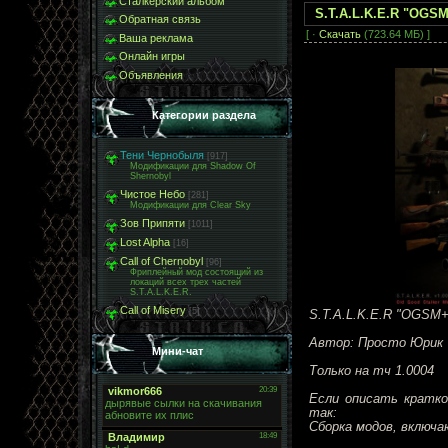
Сталкерский альбом
S.T.A.L.K.E.R "OGSM+
Обратная связь
[ ·
Скачать
(723.64 МБ) ]
Ваша реклама
Онлайн игры
Объявления
Категории раздела
Тени Чернобыля
[917]
Модификации для Shadow Of
Shernobyl
Чистое Небо
[281]
Модификации для Clear Sky
Зов Припяти
[1011]
Lost Alpha
[16]
Call of Chernobyl
[96]
Фриплейный мод состоящий из
локаций всех трех частей
S.T.A.L.K.E.R.
Call of Misery
[5]
S.T.A.L.K.E.R "OGSM+Ar
Автор: Просто Юрик
Мини-чат
Только на тч 1.0004
Если описать кратко
так:
Сборка модов, включаю