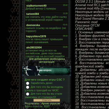
OGSM 2.3.1 Ultimate 
Arsenal mod RC1 patch 
Arsenal mod Alfa (Zeres
Некоторые модели из 
Некоторые модели др
Мод Sound Remake 2.
Panoramic mod
Описание ОГСМ
ОПИСАНИЕ:
I. Основные изменени
1. Внедрен фриплей п
2. Внедрен сон в спа
3. Восстановлен пери
4. Внедрены динамич
локациях после выбро
5. Внедрены динамиче
6. Добавлено три вид
Для добавления необходима
7. Восстановлена ак
авторизация
8. Восстановлены вс
гражданский зомби.
9. Добавлены абсол
Наш опрос
чумной зомби и зомби-
10. Добавлен ряд но
Для чего создают игры GSC ?
11. Добавлен новый т
Заработать денег.
12. Добавлены новые 
13. Добавлена возмож
Для того что бы молодежь
14. Внедрен ремонт о
узнала о трагедий на ЧАЭС
15. Добавлена возмо
Для того что бы вы стали
16. Восстановлено вы
зависимы от сталкера:D!
17. Восстановлены в
Результаты
|
Архив опросов
18. Восстановлены о
Всего ответов:
3127
19. Восстановлены 