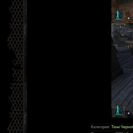
Категория
:
Тени Черно