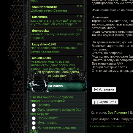
адаптировано самим автор
Изменения вносил на свой
Изменения:
торговцы покупают всё, чт
техники делают все апгре
патронов много
индивидуальные сетки при
так как оружия много, при
На данный момент, дошёл 
Выложил адаптацию на од
поступало.
Ответы на вопросы:
Мод полностью+оружие (де
Накатана озвучка бандито
Без мини-карты АМК
Вернул быстрые слоты
Отключал аккумуляторы де
Для добавления необходима
авторизация
Наш опрос
Что бы вы больше хотели
увидеть в сталкере 2
Графику
Одну огромную локацию без
Категория
:
Зов Припяти
|
Д
под загрузок
Новый сюжет
Просмотров
:
5354
|
Загрузо
Мультиплеер
Всего комментариев
:
0
Использование средства
DRM