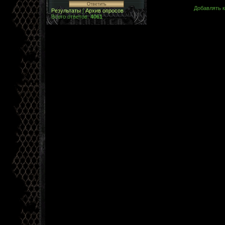
Добавлять к
Результаты
|
Архив опросов
Всего ответов:
4061