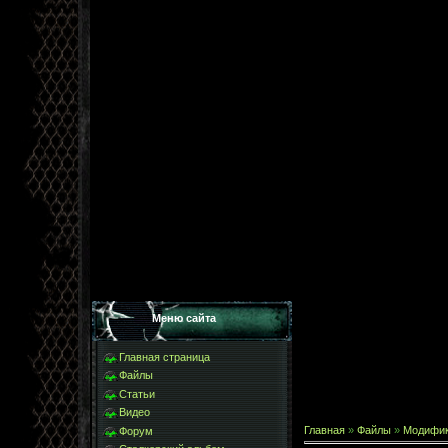
Меню сайта
Главная страница
Файлы
Статьи
Видео
Главная
»
Файлы
»
Модифи
Форум