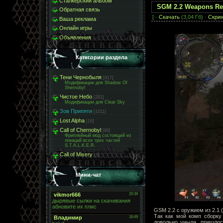
Сталкерский альбом
SGM 2.2 Weapons Re
Обратная связь
[ ·
Скачать
(3,04 Гб) ·
Скри
Ваша реклама
Онлайн игры
Объявления
Категории раздела
Тени Чернобыля
[917]
Модификации для Shadow Of
Shernobyl
Чистое Небо
[281]
Модификации для Clear Sky
Зов Припяти
[1011]
Lost Alpha
[16]
Call of Chernobyl
[96]
Фриплейный мод состоящий из
локаций всех трех частей
S.T.A.L.K.E.R.
Call of Misery
[5]
Мини-чат
GSM 2.2 с оружием из 2.1 
Так как мой комп сборку 
довольно уныла, пришлось