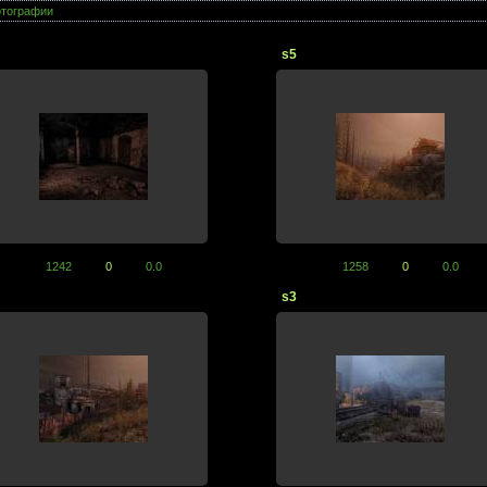
тографии
s5
1242
0
0.0
1258
0
0.0
s3