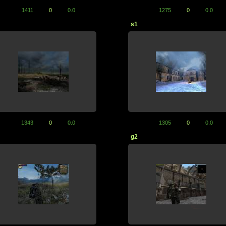
1411
0
0.0
1275
0
0.0
s1
1343
0
0.0
1305
0
0.0
g2