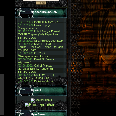
Последние файлы
[03.01.2023]
Истинный путь v2.0
[01.01.2023]
Ночь Перед
Рождеством 5
[22.11.2022]
Priboi Story - Eternal
[OGSR Engine] (3.0) Repack от
SEREGA-LUS
[25.08.2022]
SFZ Project: Lost Story
[17.08.2022]
RMA 1.1 + OGSR
Engine + FWR CoP Edition. RePack
от SpAa-Team
[01.08.2022]
ОП 2.2 /
Объединенный Пак 2.2
[27.06.2022]
Dead Air "Книга
мёртвых"
[23.06.2022]
Call of Pripyat -
История Джона. Repack от
SEREGA-LUS
[19.06.2022]
MISERY 2.2.1 +
GUNSLINGER Mod Fina
[23.05.2022]
История Джона
Друзья
Наш Банер