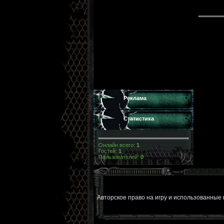
Реклама
Статистика
Онлайн всего:
1
Гостей:
1
Пользователей:
0
Авторское право на игру и использованны