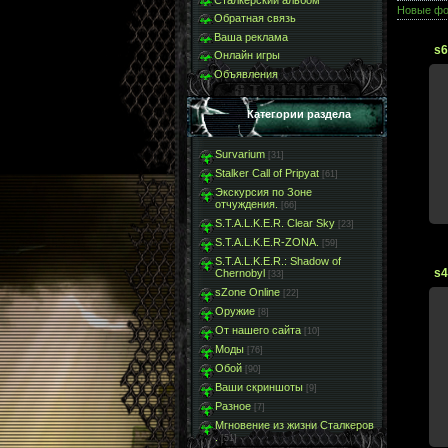
Новые фо
Обратная связь
Ваша реклама
s6
Онлайн игры
Объявления
Категории раздела
Survarium
[31]
Stalker Call of Pripyat
[61]
Экскурсия по Зоне
отчуждения.
[66]
S.T.A.L.K.E.R. Clear Sky
[23]
S.T.A.L.K.E.R-ZONA.
[59]
S.T.A.L.K.E.R.: Shadow of
s4
Chernobyl
[33]
sZone Online
[22]
Оружие
[8]
От нашего сайта
[10]
Моды
[76]
Обой
[90]
Ваши скриншоты
[9]
Разное
[7]
Мгновение из жизни Сталкеров
.
[51]