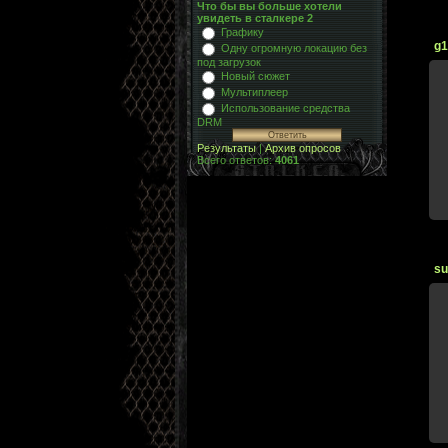
Что бы вы больше хотели
увидеть в сталкере 2
Графику
g1
Одну огромную локацию без
под загрузок
Новый сюжет
Мультиплеер
Использование средства
DRM
Результаты
|
Архив опросов
Всего ответов:
4061
su