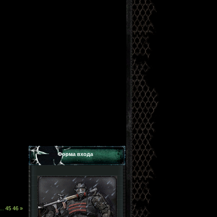
Форма входа
...
45
46
»