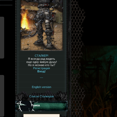
СТАЛКЕР!
Я всегда рад видеть
еще одну живую душу!
Но я незнаю кто ты?
Регистрация
Вход!
---
English version
Список Сталкеров
Поиск