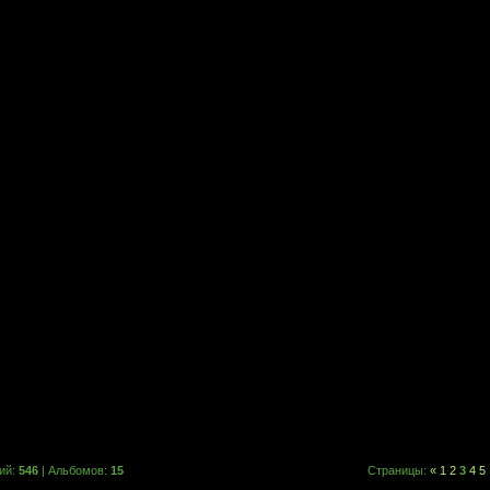
ий:
546
| Альбомов:
15
Страницы
:
«
1
2
3
4
5