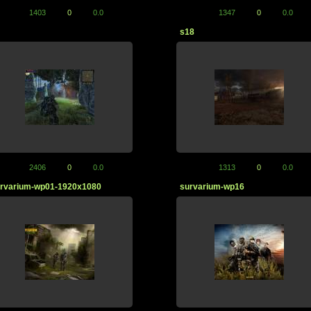
1403
0
0.0
1347
0
0.0
s18
2406
0
0.0
1313
0
0.0
rvarium-wp01-1920x1080
survarium-wp16