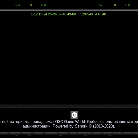
1604
0
0.0
1575
0
0.0
1-12
13-24
25-36
37-48
49-60
...
529-540
541-546
е в ней материалы принадлежат GSC Game World. Любое использование матер
Powered by Ssnork © (2010-2020).
администрации.