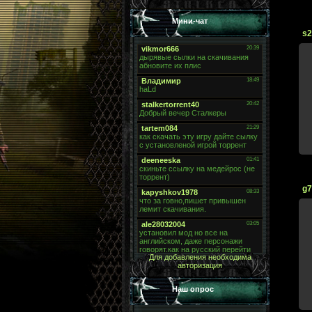
Мини-чат
s2
g7
Для добавления необходима
авторизация
Наш опрос