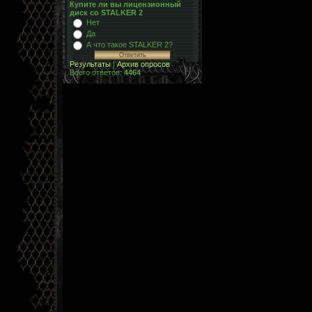
Купите ли вы лицензионный
диск со STALKER 2
Нет
Да
А что такое STALKER 2?
Результаты
|
Архив опросов
Всего ответов:
4464