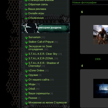
Новые фотографии
Обратная связь
Ваша реклама
6
Онлайн игры
Объявления
Категории раздела
Survarium
[31]
Stalker Call of Pripyat
[61]
Экскурсия по Зоне
отчуждения.
[66]
S.T.A.L.K.E.R. Clear Sky
[23]
S.T.A.L.K.E.R-ZONA.
[59]
1906
S.T.A.L.K.E.R.: Shadow of
4
Chernobyl
[33]
sZone Online
[22]
Оружие
[8]
От нашего сайта
[10]
Моды
[76]
Обой
[90]
Ваши скриншоты
[9]
Разное
[7]
Мгновение из жизни Сталкеров
.
[51]