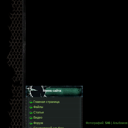
Меню сайта
Главная страница
Файлы
Статьи
Видео
Форум
Фотографий:
546
| Альбомов
Сталкерский альбом