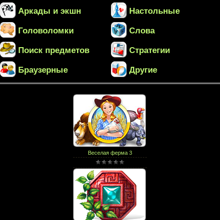
Аркады и экшн
Настольные
Головоломки
Слова
Поиск предметов
Стратегии
Браузерные
Другие
Веселая ферма 3