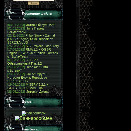
Последние файлы
[03.01.2023]
Истинный путь v2.0
[01.01.2023]
Ночь Перед
Рождеством 5
[22.11.2022]
Priboi Story - Eternal
[OGSR Engine] (3.0) Repack от
SEREGA-LUS
[25.08.2022]
SFZ Project: Lost Story
[17.08.2022]
RMA 1.1 + OGSR
Engine + FWR CoP Edition. RePack
от SpAa-Team
[01.08.2022]
ОП 2.2 /
Объединенный Пак 2.2
[27.06.2022]
Dead Air "Книга
мёртвых"
[23.06.2022]
Call of Pripyat -
История Джона. Repack от
SEREGA-LUS
[19.06.2022]
MISERY 2.2.1 +
GUNSLINGER Mod Fina
[23.05.2022]
История Джона
Друзья
Наш Банер