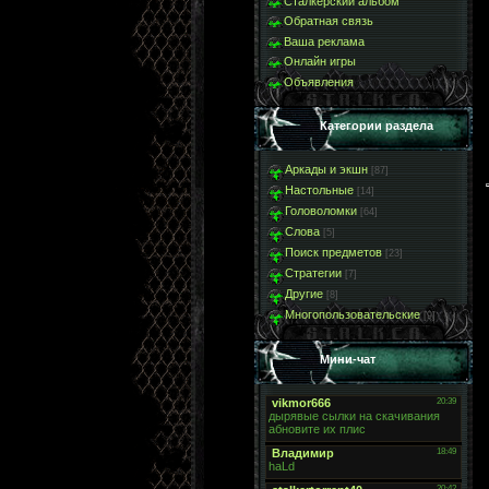
Сталкерский альбом
Обратная связь
Ваша реклама
Онлайн игры
Объявления
Категории раздела
Аркады и экшн
[87]
Настольные
[14]
Головоломки
[64]
Слова
[5]
Поиск предметов
[23]
Стратегии
[7]
Другие
[8]
Многопользовательские
[9]
Мини-чат