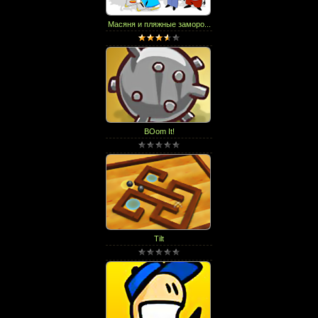
Масяня и пляжные заморо...
BOom It!
Tilt