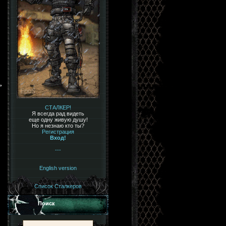
СТАЛКЕР!
Я всегда рад видеть
еще одну живую душу!
Но я незнаю кто ты?
Регистрация
Вход!
---
English version
Список Сталкеров
Поиск