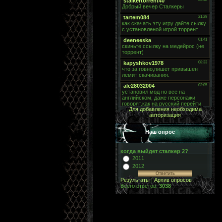
Для добавления необходима
авторизация
Наш опрос
когда выйдет сталкер 2?
2011
2012
Результаты
|
Архив опросов
Всего ответов:
3038