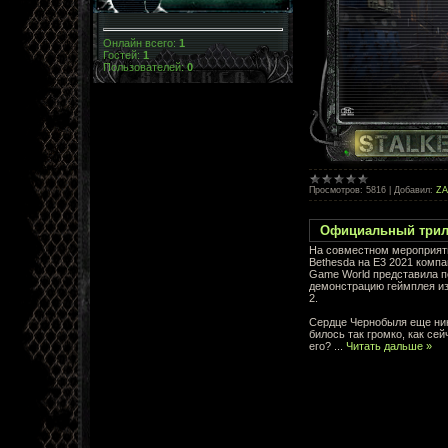
Онлайн всего:
1
Гостей:
1
Пользователей:
0
Просмотров:
5816
|
Добавил:
Z
Официальный трилле
На совместном мероприят
Bethesda на Е3 2021 комп
Game World представила 
демонстрацию геймплея из 
2.
Сердце Чернобыля еще ник
билось так громко, как се
его?
...
Читать дальше »