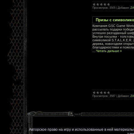
Просмотров:
3505
|
Добавил:
Z
Призы с символикой
Компания GSC Game World
рассылать подарки победи
успешно разгаданный шифр
Внутри посылки - толстовк
символикой S.T.A.L.K.E.R. 
дерева, новогодняя открыт
благодарностями и пожела
...
Читать дальше »
Просмотров:
3587
|
Добавил:
Z
Авторское право на игру и использованные в ней материал