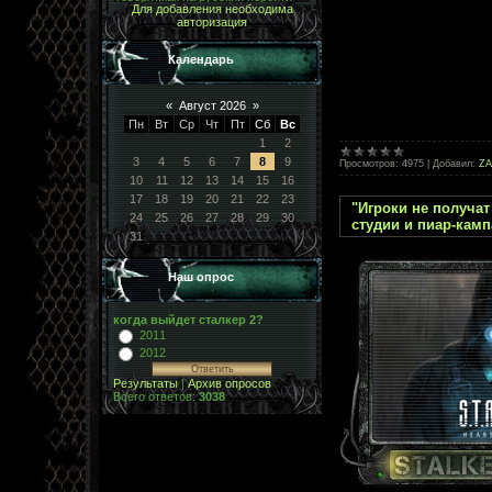
Для добавления необходима
авторизация
Календарь
«
Август 2026
»
Пн
Вт
Ср
Чт
Пт
Сб
Вс
1
2
3
4
5
6
7
8
9
Просмотров:
4975
|
Добавил:
Z
10
11
12
13
14
15
16
17
18
19
20
21
22
23
"Игроки не получат 
24
25
26
27
28
29
30
студии и пиар-камп
31
Наш опрос
когда выйдет сталкер 2?
2011
2012
Результаты
|
Архив опросов
Всего ответов:
3038