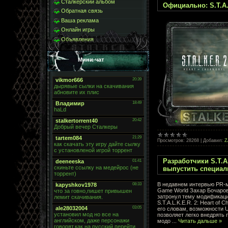
Сталкерский альбом
Официально: S.T.A.
Обратная связь
Ваша реклама
Онлайн игры
Объявления
Мини-чат
Просмотров:
28268
|
Добавил:
Z
Разработчики S.T.A
выпустить специал
В недавнем интервью PR
Game World Захар Бочаров
затронул тему модификац
S.T.A.L.K.E.R. 2: Heart of C
его словам, возможности U
позволяет легко внедрять 
модо
...
Читать дальше »