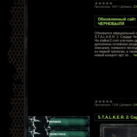
Просмотров:
3047
|
Добавил:
Z
Обновленный сайт 
ЧЕРНОБЫЛЯ
Обновился официальный с
S.T.A.L.K.E.R. 2: Сердце Ч
На stalker2.com улучшен д
дополнены основные разд
описания, появился леген
из первой трилогии, а так
новый концепт-арт ло
...
Чи
Просмотров:
7139
|
Добавил:
Z
S.T.A.L.K.E.R. 2: 
Реклама
Статистика