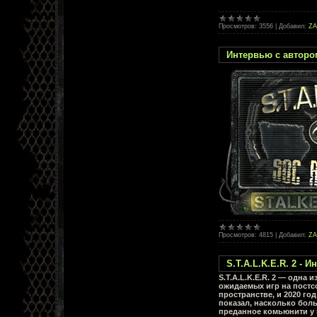
Просмотров:
3556
|
Добавил:
Z
Интервью с автором
Просмотров:
4815
|
Добавил:
Z
S.T.A.L.K.E.R. 2 -
S.T.A.L.K.E.R. 2 — одна 
ожидаемых игр на постс
пространстве, и 2020 год
показал, насколько бол
преданное комьюнити у 