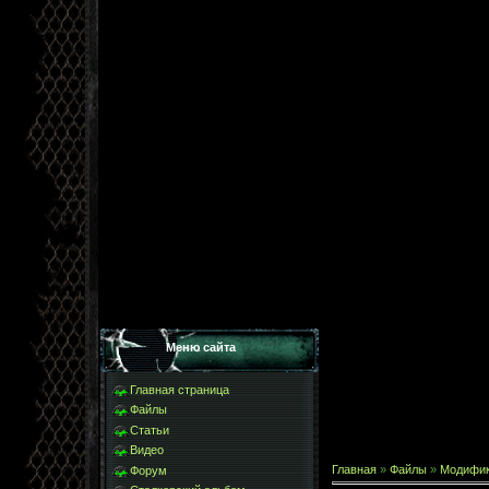
Меню сайта
Главная страница
Файлы
Статьи
Видео
Главная
»
Файлы
»
Модифи
Форум