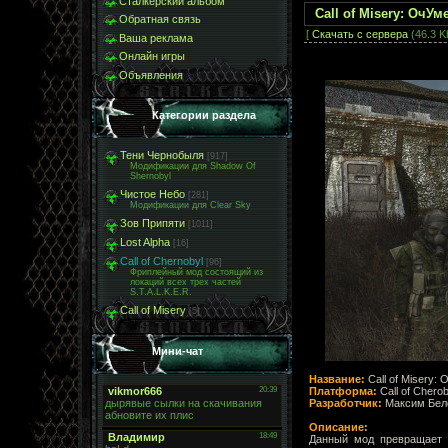
Сталкерский альбом
Call of Misery: ОчУм
Обратная связь
[
Скачать с сервера
(46.3 Kb
Ваша реклама
Онлайн игры
Объявления
Категории раздела
Тени Чернобыля
[917]
Модификации для Shadow Of
Shernobyl
Чистое Небо
[281]
Модификации для Clear Sky
Зов Припяти
[1011]
Lost Alpha
[16]
Call of Chernobyl
[96]
Фриплейный мод состоящий из
локаций всех трех частей
S.T.A.L.K.E.R.
Call of Misery
[5]
Мини-чат
Название:
Call of Misery:
Платформа:
Call of Cherob
Разработчик:
Максим Бел
Описание:
Данный мод превращает г