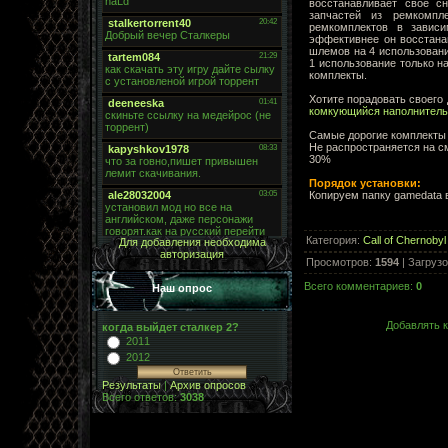
восстанавливает свое с
запчастей из ремкомпл
ремкомплектов в завис
эффективнее он восстанав
шлемов на 4 использовани
1 использование только н
комплекты.
Хотите порадовать своего 
комкующийся наполнитель
Самые дорогие комплекты 
Не распространяется на с
30%
Порядок установки:
Копируем папку gamedata 
Категория
:
Call of Chernobyl
Для добавления необходима
авторизация
Просмотров
:
1594
|
Загрузо
Всего комментариев
:
0
Наш опрос
Добавлять к
когда выйдет сталкер 2?
2011
2012
Результаты
|
Архив опросов
Всего ответов:
3038