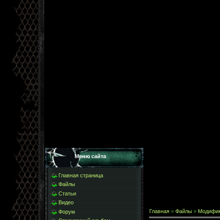
Меню сайта
Главная страница
Файлы
Статьи
Видео
Главная
»
Файлы
»
Модифи
Форум