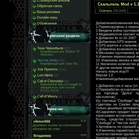
Сталкерский альбом
Скальпель Mod v 1.1
Обратная связь
[ ·
Скачать
(30.2мб) ]
Ваша реклама
Онлайн игры
Добавления/изменения вн
Объявления
1.Перевооружены и переос
2.Введена война группиров
3.Медикаментов хватает на 
Категории раздела
4.Добавлен fix от IG-2007
5.Добавлена GPS-маячок.
6.GPS-маячок и спальник п
Тени Чернобыля
[917]
7.Добавлена возможность 
Модификации для Shadow Of
8.Механики группировок ап
Shernobyl
9.Изменен переносимый вес 
10. Изменены иконка и имя
Чистое Небо
[281]
11.Увеличено количество д
Модификации для Clear Sky
И другие мелкие правки.
Зов Припяти
[1011]
Начать новую игру!!!
Версия 1.0
Lost Alpha
[16]
Изменения/добавления вн
Call of Chernobyl
[96]
Фриплейный мод состоящий из
1.Добавлен сон и часы (от
локаций всех трех частей
2.Переработан ассортимент
S.T.A.L.K.E.R.
a)у торговца ”Долга” п
Call of Misery
[5]
пистолетов);
b)у торговца ”Свободы” пр
c)диггеры на Свалке про
только дешевые артефакты
Мини-чат
d)Сидорович продает практ
e)расширен ассортимент у
f)спец. средства (глуши
”Свобода” и ”Чистое небо”,
3.Артефакты по хорошей ц
4.Изменены параметры ор
a)отечественное оружие с
b)натовское оружие стало