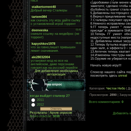
c)дробовики стали менее 
заметите; сделано чтобы н
d)убойность гранат стала 
5.Добавлены постпроцесс 
6.Вернул прицеливание чер
7.Сталкеры покупают оруж
8.Немного исправлены сво
9.ГГ теперь умеет ” ложи
присяди” и зажимаете Shift)
10.Теперь ГГ умеет обх
недоступные места (наприм
11. Добавлены новые загр
12.Теперь бутылка водки в
один залп, а эффекта 0 – э
13.Аптечек теперь хватает 
14.Изменены текстуры нае
15.Оружие не убирается на
Начать новую игру!!!
Для добавления необходима
Спонсор нашего сайта пор
авторизация
посмотреть здесь
unreal
Наш опрос
Категория
:
Чистое Небо
|
Д
Просмотров
:
2890
|
Загрузо
когда выйдет сталкер 2?
2011
Всего комментариев
:
0
2012
Результаты
|
Архив опросов
Добавлять к
Всего ответов:
3038