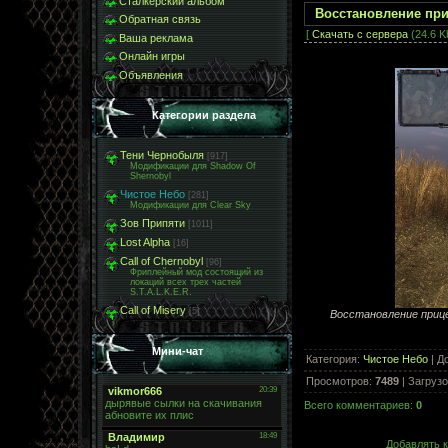
Сталкерский альбом
Восстановление пр
Обратная связь
[
Скачать с сервера
(24.6 K
Ваша реклама
Онлайн игры
Объявления
Категории раздела
Тени Чернобыля
[917]
Модификации для Shadow Of
Shernobyl
Чистое Небо
[281]
Модификации для Clear Sky
Зов Припяти
[1011]
Lost Alpha
[16]
Call of Chernobyl
[96]
Фриплейный мод состоящий из
локаций всех трех частей
S.T.A.L.K.E.R.
Call of Misery
[5]
Восстановление приц
Мини-чат
Категория
:
Чистое Небо
|
Д
Просмотров
:
7489
|
Загрузо
Всего комментариев
:
0
Добавлять к