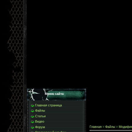
Меню сайта
Главная страница
Файлы
Статьи
Видео
Главная
»
Файлы
»
Модифи
Форум