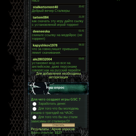
Для добавления необходима
авторизация
Наш опрос
Для чего создают игры GSC ?
Заработать денег.
Для того что бы молодежь
узнала о трагедий на ЧАЭС
Для того что бы вы стали
зависимы от сталкера:D!
Результаты
|
Архив опросов
Всего ответов:
3127