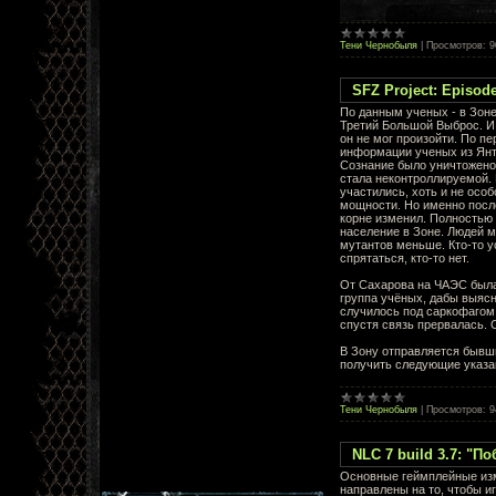
Тени Чернобыля
|
Просмотров:
9
SFZ Project: Episo
По данным ученых - в Зон
Третий Большой Выброс. И
он не мог произойти. По п
информации ученых из Янт
Сознание было уничтожено
стала неконтроллируемой.
участились, хоть и не осо
мощности. Но именно посл
корне изменил. Полностью
население в Зоне. Людей 
мутантов меньше. Кто-то у
спрятаться, кто-то нет.
От Сахарова на ЧАЭС был
группа учёных, дабы выясн
случилось под саркофагом
спустя связь прервалась. С
В Зону отправляется бывши
получить следующие указа
Тени Чернобыля
|
Просмотров:
9
NLC 7 build 3.7: "П
Основные геймплейные из
направлены на то, чтобы и