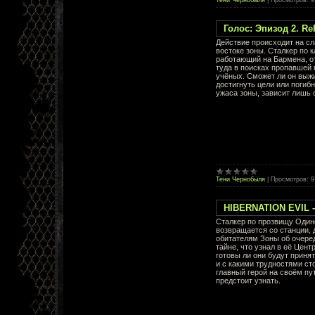
Голос: Эпизод 2. R
Действие происходит на с
востоке зоны. Сталкер по к
работающий на Бармена, о
туда в поисках пропавшей
учёных. Сможет ли он выж
достигнуть цели или погибн
ужаса зоны, зависит лишь о
Тени Чернобыля
|
Просмотров:
9
HIBERNATION EVIL 
Сталкер по прозвищу Один
возвращается со станции, 
обитателям Зоны об очере
тайне, что узнал в её Цент
готовы ли они будут принят
и с какими трудностями ст
главный герой на своём пу
предстоит узнать.