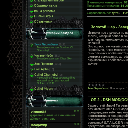
Сталкерский альбом
В категории материалов
:
91
Обратная связь
Показано материалов
:
14-2
Ваша реклама
Сортировать по
:
Дате
·
На
Онлайн игры
Объявления
Золотой шар - Зав
История про сталкера по 
Категории раздела
Жекан, который попал в зо
для поиска легендарного и
желаний.
Тени Чернобыля
[917]
Это полностью новый сюже
Модификации для Shadow Of
Чернобыля, плюс множест
Shernobyl
геймплейных особенностей,
Чистое Небо
[281]
система выживания, артеф
Модификации для Clear Sky
скриптовыми свойствами и
другое.
Зов Припяти
[1011]
Lost Alpha
[16]
Call of Chernobyl
[96]
Фриплейный мод состоящий из
локаций всех трех частей
S.T.A.L.K.E.R.
Тени Чернобыля
|
Просмотров:
1
Call of Misery
[5]
ОП 2 - DSH MOD(OG
Мини-чат
Здравствуй Игрок! Ты реш
познакомиться с DSH модо
предупредить тебя, что мо
соответствии с концепцией
основанной на прочтении л
вселенной S.T.A.L.K.E.R и 
представления автора об э