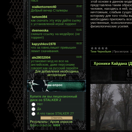
этой основе в данном моде
представлена таким образо
человек, находясь в ней, 
ничтожным, слабым сущес
которому для того чтобы в
необходимо приложить все
умственные, психологичес
физиологические усилия.
Тени Чернобыля
|
Просмотров:
1
Хроники Кайдана (
Для добавления необходима
авторизация
Наш опрос
Купите ли вы лицензионный
диск со STALKER 2
Нет
Да
А что такое STALKER 2?
Результаты
|
Архив опросов
Всего ответов:
4464