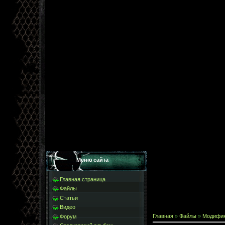
Меню сайта
Главная страница
Файлы
Статьи
Видео
Главная
»
Файлы
»
Модифи
Форум