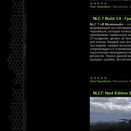
Тени Чернобыля
|
Просмотров:
1
NLC 7 Build 3.0 - Г
NLC 7 «Я Меченный»
– эт
модификация на платформ
Чернобыля, которая полно
преображает привычную н
Отчуждения, делает ее бол
для игрока. Каждый шаг мо
последним, каждая вылазк
сопровождаться планирова
тщательным менеджменто
ресурсов. Зона в данной 
прощает ошибок, беспечно
Тени Чернобыля
|
Просмотров:
8
NLC7: Hard Edition 2