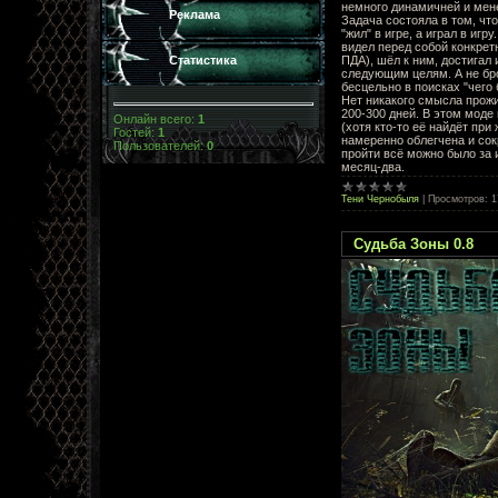
немного динамичней и мен
Реклама
Задача состояла в том, что
"жил" в игре, а играл в игру.
видел перед собой конкрет
ПДА), шёл к ним, достигал 
Статистика
следующим целям. А не бр
бесцельно в поисках "чего
Нет никакого смысла прожи
200-300 дней. В этом моде 
Онлайн всего:
1
(хотя кто-то её найдёт при
Гостей:
1
намеренно облегчена и со
Пользователей:
0
пройти всё можно было за 
месяц-два.
Тени Чернобыля
|
Просмотров:
1
Судьба Зоны 0.8