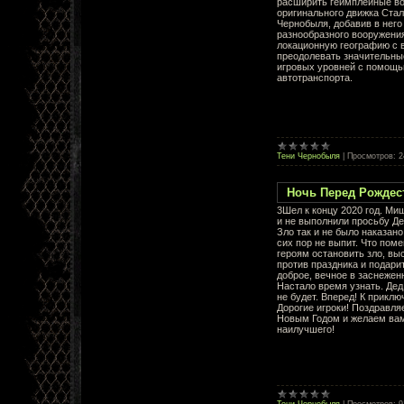
расширить геймплейные в
оригинального движка Стал
Чернобыля, добавив в него
разнообразного вооружени
локационную географию с
преодолевать значительны
игровых уровней с помощ
автотранспорта.
Тени Чернобыля
|
Просмотров:
2
Ночь Перед Рождест
3Шел к концу 2020 год. Ми
и не выполнили просьбу Де
Зло так и не было наказано
сих пор не выпит. Что по
героям остановить зло, в
против праздника и подари
доброе, вечное в заснеже
Настало время узнать. Дед
не будет. Вперед! К приклю
Дорогие игроки! Поздравля
Новым Годом и желаем вам
наилучшего!
Тени Чернобыля
|
Просмотров:
9