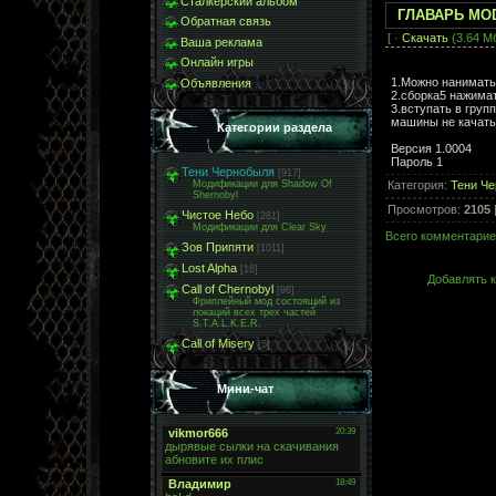
Сталкерский альбом
ГЛАВАРЬ MO
Обратная связь
[ ·
Скачать
(3.64 Мб
Ваша реклама
Онлайн игры
1.Можно нанимат
Объявления
2.сборка5 нажимат
3.вступать в груп
машины не качать
Категории раздела
Версия 1.0004
Пароль 1
Тени Чернобыля
[917]
Категория
:
Тени Ч
Модификации для Shadow Of
Shernobyl
Просмотров
:
2105
Чистое Небо
[281]
Модификации для Clear Sky
Всего комментари
Зов Припяти
[1011]
Lost Alpha
[16]
Добавлять к
Call of Chernobyl
[96]
Фриплейный мод состоящий из
локаций всех трех частей
S.T.A.L.K.E.R.
Call of Misery
[5]
Мини-чат