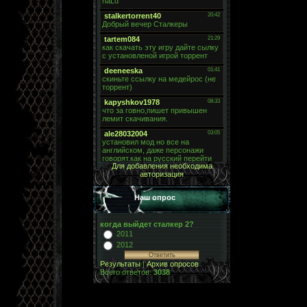
Для добавления необходима
авторизация
Наш опрос
когда выйдет сталкер 2?
2011
2012
Результаты
|
Архив опросов
Всего ответов:
3038