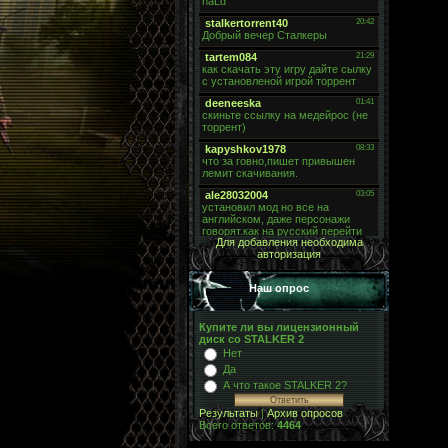
Для добавления необходима
авторизация
Наш опрос
Купите ли вы лицензионный
диск со STALKER 2
Нет
Да
А что такое STALKER 2?
Результаты
|
Архив опросов
Всего ответов:
4464