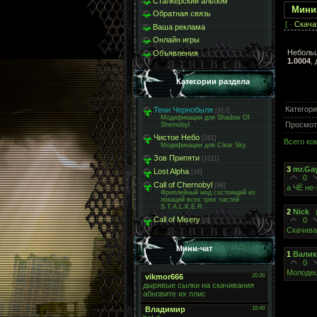
Сталкерский альбом
Миниг
Обратная связь
[ ·
Скача
Ваша реклама
Онлайн игры
Неболь
Объявления
1.0004
,
Категории раздела
Категор
Тени Чернобыля
[917]
Модификации для Shadow Of
Просмот
Shernobyl
Чистое Небо
[281]
Всего к
Модификации для Clear Sky
Зов Припяти
[1011]
3
mr.Ga
Lost Alpha
[16]
0
Call of Chernobyl
[96]
а ЧЁ не
Фриплейный мод состоящий из
локаций всех трех частей
S.T.A.L.K.E.R.
2
Nick
Call of Misery
0
[5]
Скачив
Мини-чат
1
Валик
0
Молодец