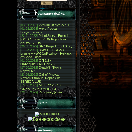
Последние файлы
[03.01.2023]
Истинный путь v2.0
[01.01.2023]
Ночь Перед
Рождеством 5
[22.11.2022]
Priboi Story - Eternal
[OGSR Engine] (3.0) Repack от
SEREGA-LUS
[25.08.2022]
SFZ Project: Lost Story
[17.08.2022]
RMA 1.1 + OGSR
Engine + FWR CoP Edition. RePack
от SpAa-Team
[01.08.2022]
ОП 2.2 /
Объединенный Пак 2.2
[27.06.2022]
Dead Air "Книга
мёртвых"
[23.06.2022]
Call of Pripyat -
История Джона. Repack от
SEREGA-LUS
[19.06.2022]
MISERY 2.2.1 +
GUNSLINGER Mod Fina
[23.05.2022]
История Джона
Друзья
Наш Банер