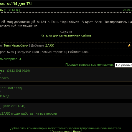
ан м-134 для ТЧ
ть
(1.38 MB) ]
23.09.
шой мод добавляющий М-134 в
Тень Чернобыля
. Выдаст Волк. Тестировалось н
 должно пойти и на других.
Скрин:
Каталог для качественных сайтов
ия
:
Тени Чернобыля
|
Добавил
:
ZARK
ров
:
5780
|
Загрузок
:
1688
|
Комментарии
:
3
|
Рейтинг
:
5.0
/
1
омментариев
:
3
Порядок вывода комментариев:
yss
(03.12.2011 09:19)
-плохо
(16.11.2011 15:02)
аю мод
(08.05.2011 17:41)
 ZARC модик работает на все версии
Добавлять комментарии могут только зарегистрированные пользователи.
[
Регистрация
|
Вход
]