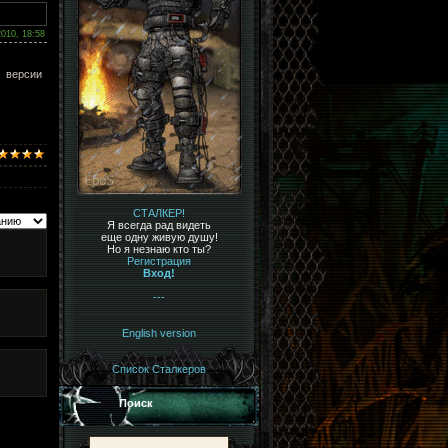
2010, 18:58
а версии
СТАЛКЕР!
Я всегда рад видеть
еще одну живую душу!
Но я незнаю кто ты?
Регистрация
Вход!
---
English version
Список Сталкеров
Поиск