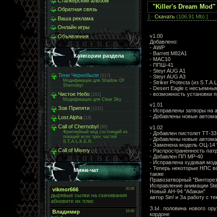
Сталкерский альбом
"Killer's Dream Mod"
Обратная связь
[ ·
Скачать
(106.91 Mb) ]
Ваша реклама
Онлайн игры
v1.00
Объявления
Добавлено:
- AWP
- Barrett M82A1
Категории раздела
- MAC10
- ППШ-41
- Steyr AUG A1
Тени Чернобыля
[917]
- Steyr AUG A3
Модификации для Shadow Of
- Striker Protecta (из S.T.A
Shernobyl
- Desert Eagle с несъемн
- возможность установки 
Чистое Небо
[281]
Модификации для Clear Sky
v1.01
Зов Припяти
[1011]
- Исправлены затворы на 
- Добавлены новые автом
Lost Alpha
[16]
Call of Chernobyl
v1.02
[96]
Фриплейный мод состоящий из
- Добавлен пистолет ТТ-33
локаций всех трех частей
- Добавлены новые автом
S.T.A.L.K.E.R.
- Заменена модель ОЦ-14 
Call of Misery
- Распространенность патр
[5]
- Добавлен ПП МР-40
- Исправлена худовая мод
- Теперь некоторые НПС 
Мини-чат
также
Правозатворный "Винторе
Исправление анимации Ste
Новый АН-94 "Абакан"
автор Sin! и За работу с т
З.Ы. половина нового ор
кордоне