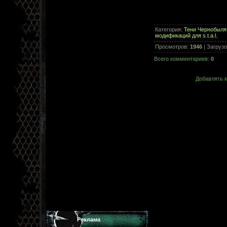
Категория
:
Тени Чернобыля
модификаций для s.t.a.l.
Просмотров
:
1946
|
Загрузо
Всего комментариев
:
0
Добавлять к
Реклама