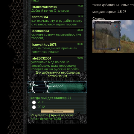
также добавлены новые те
мод для версии 1.5.07
Скрины:
Для добавления необходима
авторизация
Наш опрос
когда выйдет сталкер 2?
2011
2012
Результаты
|
Архив опросов
Всего ответов:
3038