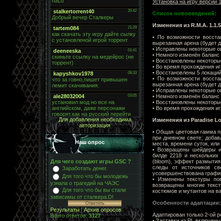
Установка на игру версии 
Список нововведений:
Изменения из R.M.A. 1.1.5
• По возможности восста
вырезанная арена (будет д
• Исправлены некоторые ош
• Немного изменён баланс
• Восстановлены некоторые
• Во время прохождения иг
• Восстановлены 5 локаций
• По возможности восста
вырезанная арена (будет д
• Исправлены некоторые ош
• Немного изменён баланс
• Восстановлены некоторые
• Во время прохождения иг
Для добавления необходима
Изменения из Paradise Lo
авторизация
• Общая цветовая гамма п
при дневном свете; доба
Наш опрос
места, времени суток, ил
• Возвращены шейдеры и
билде 2218 и нескольких
(bloom), эффект размытия
Для чего создают игры GSC ?
следы от источников св
Заработать денег.
усовершенствована график
Для того что бы молодежь
• Изменены текстуры пов
узнала о трагедий на ЧАЭС
возвращены многие текст
Для того что бы вы стали
костюмов и мутантов на ва
зависимы от сталкера:D!
Особенности адаптации:
Результаты
|
Архив опросов
Адаптирован только 2-ой 
Всего ответов:
3127
• Заставки из PL включены