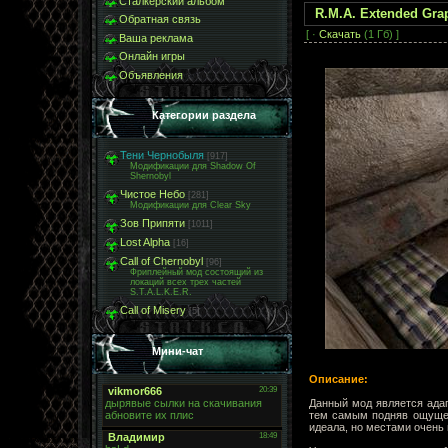
Сталкерский альбом
R.M.A. Extended Gra
Обратная связь
[ ·
Скачать
(1 Гб) ]
Ваша реклама
Онлайн игры
Объявления
Категории раздела
Тени Чернобыля
[917]
Модификации для Shadow Of
Shernobyl
Чистое Небо
[281]
Модификации для Clear Sky
Зов Припяти
[1011]
Lost Alpha
[16]
Call of Chernobyl
[96]
Фриплейный мод состоящий из
локаций всех трех частей
S.T.A.L.K.E.R.
Call of Misery
[5]
Мини-чат
Описание:
Данный мод является адап
тем самым подняв ощущени
идеала, но местами очень 