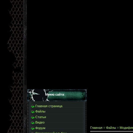
Меню сайта
Главная страница
Файлы
Статьи
Видео
Главная
»
Файлы
»
Модифи
Форум