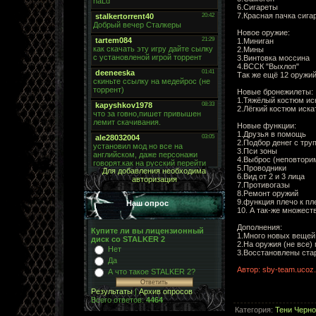
6.Сигареты
7.Красная пачка сига
Новое оружие:
1.Миниган
2.Мины
3.Винтовка моссина
4.ВССК "Выхлоп"
Так же ещё 12 оружий
Новые бронежилеты:
1.Тяжёлый костюм ис
2.Лёгкий костюм иска
Новые функции:
1.Друзья в помощь
2.Подбор денег с тру
3.Пси зоны
4.Выброс (неповтори
5.Проводники
Для добавления необходима
6.Вид от 2 и 3 лица
авторизация
7.Противогазы
8.Ремонт оружий
9.функция плечо к пл
Наш опрос
10. А так-же множеств
Дополнения:
Купите ли вы лицензионный
1.Много новых вещей 
диск со STALKER 2
2.На оружия (не все)
Нет
3.Восстановлены ста
Да
Автор: sby-team.ucoz.
А что такое STALKER 2?
Результаты
|
Архив опросов
Всего ответов:
4464
Категория
:
Тени Черн