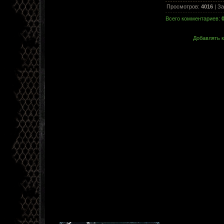
Просмотров
:
4016
|
За
Всего комментариев
:
Добавлять к