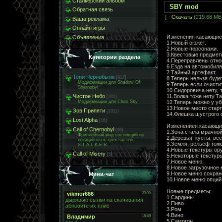
Сталкерский альбом
SBY mod
Обратная связь
[ ·
Скачать
(219.68 МБ)
Ваша реклама
Онлайн игры
Изменения касающие
Объявления
1.Новый сюжет.
2.Новые персонажи.
3.Квестовые предмет
Категории раздела
4.Переправлены отно
6.Езда на автомобиля
7.Тайный артефакт.
Тени Чернобыля
[917]
8.Теперь нельзя буде
Модификации для Shadow Of
9.Теперь если очисти
Shernobyl
10.Сидоровича нету, 
11.Волка тоже нету.Т
Чистое Небо
[281]
12.Теперь можно у уб
Модификации для Clear Sky
13.Новое место старт
Зов Припяти
[1011]
14.Флешка шустрого 
Lost Alpha
[16]
Изменениея касающи
Call of Chernobyl
[96]
1.Зона стала мрачной
Фриплейный мод состоящий из
2.Деревья, кусты, вс
локаций всех трех частей
3.Земля, рельеф тоже
S.T.A.L.K.E.R.
4.Новые текстуры ор
Call of Misery
[5]
5.Некоторые текстур
7.Новое меню.
8.Новое загрузочное 
9.Новое меню сохран
Мини-чат
10.Новое меню опций
Новые предметы:
1.Сардины
2.Пиво
3.Ром
4.Вино
5.Самогон