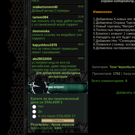
охрана сидоровичу,
Изменения:
1.Добавлены 6 новых нпс в
2.Добавлена Охрана Торго
3.Новый торговец "Митрич
4.Полностью перевооружен
5.Блокпост атакует 1 само
6.Нападать на атп будет е
7.Добавлен Нпс "Селекцио
8.Появился сталкер, котор
9.Добавлена эксперемента
Категория
:
Тени Чернобыля
Для добавления необходима
Просмотров
:
1762
|
Загрузо
авторизация
Всего комментариев
:
0
Наш опрос
Добавлять к
Купите ли вы лицензионный
диск со STALKER 2
Нет
Да
А что такое STALKER 2?
Результаты
|
Архив опросов
Всего ответов:
4464