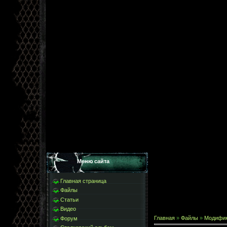
Меню сайта
Главная страница
Файлы
Статьи
Видео
Главная
»
Файлы
»
Модифи
Форум