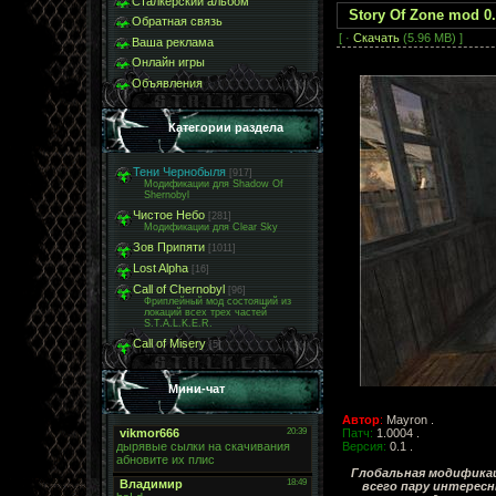
Сталкерский альбом
Story Of Zone mod 0
Обратная связь
[ ·
Скачать
(5.96 MB) ]
Ваша реклама
Онлайн игры
Объявления
Категории раздела
Тени Чернобыля
[917]
Модификации для Shadow Of
Shernobyl
Чистое Небо
[281]
Модификации для Clear Sky
Зов Припяти
[1011]
Lost Alpha
[16]
Call of Chernobyl
[96]
Фриплейный мод состоящий из
локаций всех трех частей
S.T.A.L.K.E.R.
Call of Misery
[5]
Мини-чат
Автор
:
Mayron .
Патч:
1.0004 .
Версия:
0.1 .
Глобальная модификаци
всего пару интересн