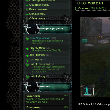
Сталкерский альбом
U.F.O. MOD 2.4.1
Обратная связь
[ ·
Скачать
(279.94 MB) ]
Ваша реклама
Онлайн игры
Объявления
Категории раздела
Тени Чернобыля
[917]
Модификации для Shadow Of
Shernobyl
Чистое Небо
[281]
Модификации для Clear Sky
Зов Припяти
[1011]
Lost Alpha
[16]
Call of Chernobyl
[96]
Фриплейный мод состоящий из
локаций всех трех частей
S.T.A.L.K.E.R.
Call of Misery
[5]
Мини-чат
U.F.O.® v 2.4.1 Сборка 