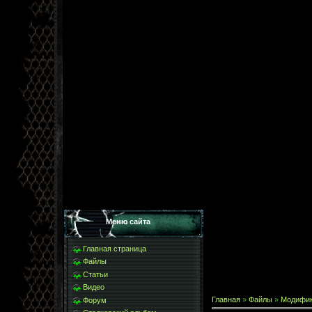
Меню сайта
Главная страница
Файлы
Статьи
Видео
Главная
»
Файлы
»
Модифи
Форум