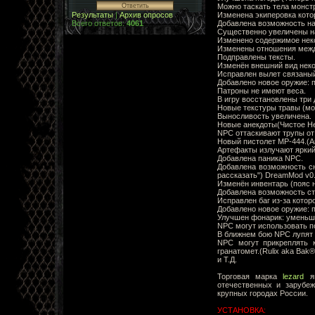
Можно таскать тела монст
Изменена экиперовка кото
Результаты
|
Архив опросов
Добавлена возможность нас
Всего ответов:
4061
Существенно увеличены н
Изменено содержимое нек
Изменены отношения межд
Подправлены тексты.
Изменён внешний вид некот
Исправлен вылет связаный 
Добавлено новое оружие: п
Патроны не имеют веса.
В игру восстановлены три 
Новые текстуры травы (мод
Выносливость увеличена.
Новые анекдоты(Чистое Не
NPC оттаскивают трупы от
Новый пистолет МР-444.(A
Артефакты излучают яркий
Добавлена паника NPC.
Добавлена возможность сн
рассказать") DreamMod v0
Изменён инвентарь (пояс н
Добавлена возможность ста
Исправлен баг из-за которо
Добавлено новое оружие: 
Улучшен фонарик: уменьше
NPC могут использовать по
В ближнем бою NPC лупят в
NPC могут прикреплять 
гранатомет.(Rulix aka Bak®
и Т.Д.
Торговая марка
lezard
я
отечественных и зарубеж
крупных городах России.
УСТАНОВКА: