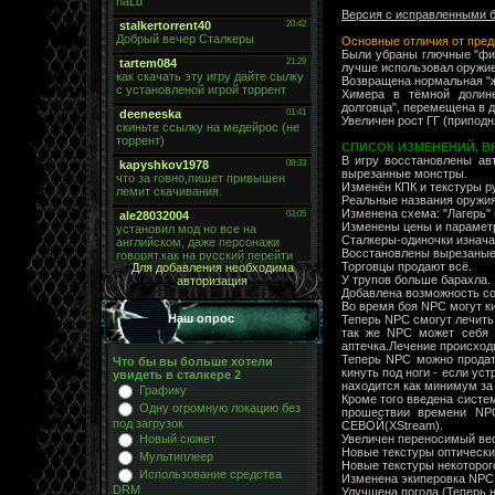
Версия с исправленными б
Основные отличия от пред
Были убраны глючные "фи
лучше использовал оружие
Возвращена нормальная "жи
Химера в тёмной долине
долговца", перемещена в д
Увеличен рост ГГ (приподн
СПИСОК ИЗМЕНЕНИЙ, 
В игру восстановлены ав
вырезанные монстры.
Изменён КПК и текстуры ру
Реальные названия оружия
Изменена схема: "Лагерь" 
Изменены цены и параметр
Сталкеры-одиночки изнача
Восстановлены вырезаные
Торговцы продают всё.
Для добавления необходима
У трупов больше барахла.
авторизация
Добавлена возможность со
Во время боя NPC могут ки
Наш опрос
Теперь NPC смогут лечить 
так же NPC может себя 
аптечка.Лечение происходи
Теперь NPC можно продать
Что бы вы больше хотели
кинуть под ноги - если уст
увидеть в сталкере 2
находится как минимум за 
Графику
Кроме того введена систе
Одну огромную локацию без
прошествии времени NPC
под загрузок
СЕВОЙ(XStream).
Увеличен переносимый ве
Новый сюжет
Новые текстуры оптически
Мультиплеер
Новые текстуры некоторого
Использование средства
Изменена экиперовка NPC
DRM
Улучшена погода (Теперь 