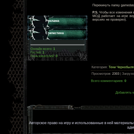
Перекинуть папку gamedat
P.S.
Чтобы все изменения в
МОД работает на игре 
версиях не проверял).
Реклама
Статистика
Онлайн всего:
1
Гостей:
1
Пользователей:
0
Категория
:
Тени Чернобыля
Просмотров
:
2303
|
Загрузо
Всего комментариев
:
0
Добавлять к
Авторское право на игру и использованные в ней материал
адм