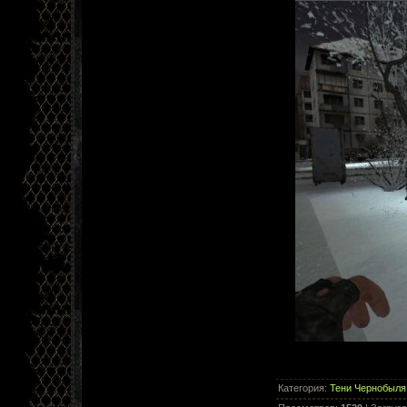
Категория
:
Тени Чернобыля