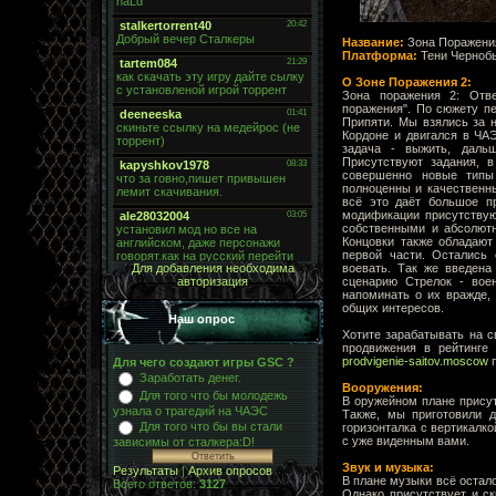
Название:
Зона Поражения
Платформа:
Тени Черноб
О Зоне Поражения 2:
Зона поражения 2: Отв
поражения". По сюжету пе
Припяти. Мы взялись за н
Кордоне и двигался в ЧАЭ
задача - выжить, даль
Присутствуют задания, в
совершенно новые типы
полноценны и качественны
всё это даёт большое п
модификации присутствую
собственными и абсолютн
Концовки также обладают
первой части. Остались
воевать. Так же введена
Для добавления необходима
сценарию Стрелок - вое
авторизация
напоминать о их вражде, 
общих интересов.
Наш опрос
Хотите зарабатывать на с
продвижения в рейтинге
prodvigenie-saitov.moscow
п
Для чего создают игры GSC ?
Заработать денег.
Вооружения:
Для того что бы молодежь
В оружейном плане прису
узнала о трагедий на ЧАЭС
Также, мы приготовили д
Для того что бы вы стали
горизонталка с вертикалко
с уже виденным вами.
зависимы от сталкера:D!
Звук и музыка:
Результаты
|
Архив опросов
В плане музыки всё остало
Всего ответов:
3127
Однако присутствует и с