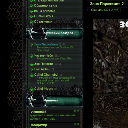
Сталкерский альбом
Зона Поражения 2 + 
Обратная связь
[ ·
Скачать
(321.2 МБ) ]
Ваша реклама
Онлайн игры
Объявления
Категории раздела
Тени Чернобыля
[917]
Модификации для Shadow Of
Shernobyl
Чистое Небо
[281]
Модификации для Clear Sky
Зов Припяти
[1011]
Lost Alpha
[16]
Call of Chernobyl
[96]
Фриплейный мод состоящий из
локаций всех трех частей
S.T.A.L.K.E.R.
Call of Misery
[5]
Мини-чат