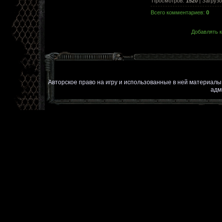
Просмотров
:
1520
|
Загрузо
Всего комментариев
:
0
Добавлять к
Авторское право на игру и использованные в ней материал
адм