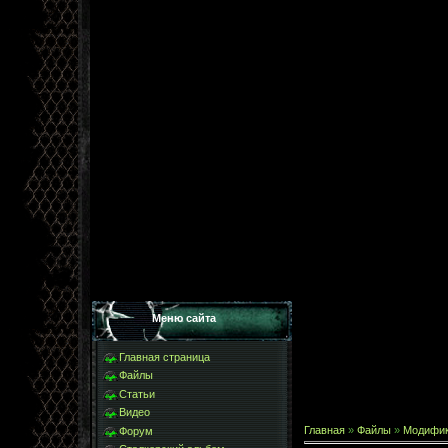
Меню сайта
Главная страница
Файлы
Статьи
Видео
Главная
»
Файлы
»
Модифи
Форум