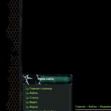
Меню сайта
Главная страница
Файлы
Статьи
Видео
Главная
»
Файлы
»
Модифи
Форум