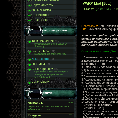
Сталкерский альбом
AWRP Mod [Beta]
Обратная связь
[ ·
Скачать
(260.04 MB) ·
Ск
Ваша реклама
Онлайн игры
Объявления
Платформа:
Зов Припяти 1.
Тип:
Геймлпейная модифик
Категории раздела
Что ж,мы рады предс
имеет аналоги,но у ка
Тени Чернобыля
[917]
решили выпустить его
Модификации для Shadow Of
основного проекта.Огро
Shernobyl
Список изменений [Опис
Чистое Небо
[281]
Модификации для Clear Sky
1.Заменены почти все мод
Зов Припяти
[1011]
2.Добавлены около 15 нов
полностью готов)
Lost Alpha
[16]
4.Заменены модели аддон
Call of Chernobyl
[96]
5.Добавлены несколько но
Фриплейный мод состоящий из
6.Заменены модели аптечек
локаций всех трех частей
7.Заменена модель антир
S.T.A.L.K.E.R.
8.Реализовано качание пр
Call of Misery
[5]
9.Реализована активация 
CS Golden Mod 4. Автора н
10.Реализовано прицелива
11.Частичная переозвучка 
Мини-чат
12.Добавлен GodRays Mod
13.Добавлены Динамические
14.Добавлен вид от третье
15.Изменен инвентарь
16.Изменен ХУД
17.Изменено главное меню
18.Добавлены Противопехо
19.Заменена модель рюкза