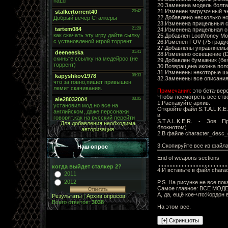
20.Заменена модель болта
21.Изменен загрузочный эк
22.Добавлено несколько н
23.Изменена прицельныя 
24.Изменена прицельная с
25.Добавлен LootMoney Mo
26.Изменен FOV (75 граду
27.Добавлены управляем
28.Изменено освещение (D
29.Добавлен бумажник (без
30.Возвращена иконка поло
31.Изменены некоторые ш
32.Заменены все описания
Примечания:
это бета-вер
Чтобы посмотреть все ств
1.Распакуйте архив.
Откройте файл S.T.A.L.K.E.
и
S.T.A.L.K.E.R. - Зов При
Для добавления необходима
блокнотом)
авторизация
2.В файле character_desc_
3.Скопируйте все из файла 
Наш опрос
""""""""""""""""""""""""""""""""""
End of weapons sections
,,,,,,,,,,,,,,,,,,,,,,,,,,,,,,,,,,,,,,,,,,,,,,
когда выйдет сталкер 2?
4.И вставьте в файл chara
2011
2012
P.S. На рисунке не все пок
Самое главное: ВСЕ МОД
А, да, ещё кое-что:Кордон 
Результаты
|
Архив опросов
Всего ответов:
3038
На этом все.