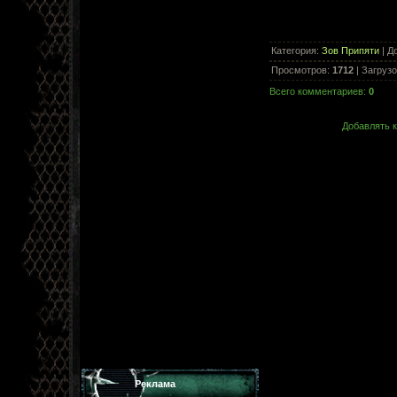
Категория
:
Зов Припяти
|
Д
Просмотров
:
1712
|
Загрузо
Всего комментариев
:
0
Добавлять к
Реклама