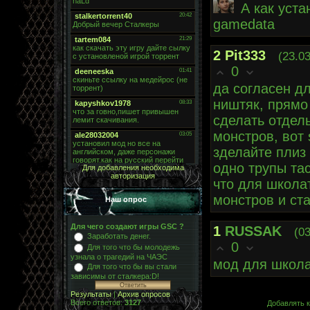
А как уст
gamedata
2
Pit333
(23.0
0
да согласен дл
ништяк, прямо 
сделать отдель
монстров, вот 
зделайте плиз 
одно трупы тас
Для добавления необходима
авторизация
что для школат
монстров и ста
Наш опрос
Для чего создают игры GSC ?
1
RUSSAK
(03
Заработать денег.
0
Для того что бы молодежь
узнала о трагедий на ЧАЭС
мод для школ
Для того что бы вы стали
зависимы от сталкера:D!
Результаты
|
Архив опросов
Всего ответов:
3127
Добавлять к