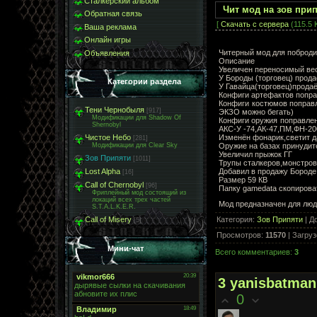
Сталкерский альбом
Чит мод на зов при
Обратная связь
[
Скачать с сервера
(115.5 
Ваша реклама
Онлайн игры
Читерный мод для поброди
Объявления
Описание
Увеличен переносимый вес 
У Бороды (торговец) прода
Категории раздела
У Гавайца(торговец)продаё
Конфиги артефактов попра
Конфиги костюмов поправл
Тени Чернобыля
[917]
ЭКЗО можно бегать)
Модификации для Shadow Of
Конфиги оружия поправлены
Shernobyl
АКС-У -74,АК-47,ПМ,ФН-20
Изменён фонарик,светит д
Чистое Небо
[281]
Оружие на базах принудит
Модификации для Clear Sky
Увеличил прыжок ГГ
Зов Припяти
[1011]
Трупы сталкеров,монстров
Добавил в продажу Бороде
Lost Alpha
[16]
Размер 59 КВ
Call of Chernobyl
[96]
Папку gamedata скопироват
Фриплейный мод состоящий из
локаций всех трех частей
Мод предназначен для люд
S.T.A.L.K.E.R.
Категория
:
Зов Припяти
|
Д
Call of Misery
[5]
Просмотров
:
11570
|
Загруз
Мини-чат
Всего комментариев
:
3
3
yanisbatman
0