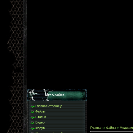
Меню сайта
Главная страница
Файлы
Статьи
Видео
Главная
»
Файлы
»
Модифи
Форум