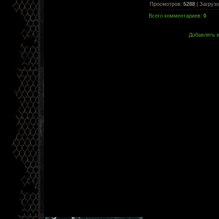
Просмотров
:
5288
|
Загрузо
Всего комментариев
:
0
Добавлять к