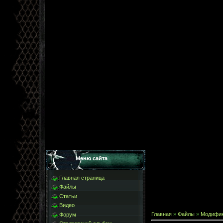
Меню сайта
Главная страница
Файлы
Статьи
Видео
Главная
»
Файлы
»
Модифи
Форум