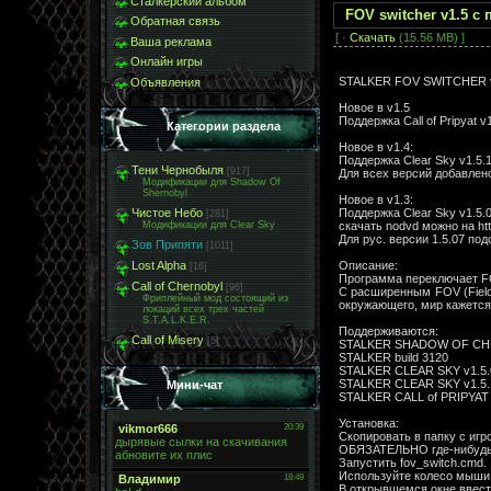
Сталкерский альбом
FOV switcher v1.5 с
Обратная связь
[ ·
Скачать
(15.56 MB) ]
Ваша реклама
Онлайн игры
STALKER FOV SWITCHER 
Объявления
Новое в v1.5
Поддержка Call of Pripyat v
Категории раздела
Новое в v1.4:
Поддержка Clear Sky v1.5.1
Тени Чернобыля
[917]
Для всех версий добавлено
Модификации для Shadow Of
Shernobyl
Новое в v1.3:
Поддержка Clear Sky v1.5.
Чистое Небо
[281]
скачать nodvd можно на ht
Модификации для Clear Sky
Для рус. версии 1.5.07 по
Зов Припяти
[1011]
Описание:
Lost Alpha
[16]
Программа переключает FOV
Call of Chernobyl
[96]
С расширенным FOV (Field
Фриплейный мод состоящий из
окружающего, мир кажется
локаций всех трех частей
S.T.A.L.K.E.R.
Поддерживаются:
Call of Misery
[5]
STALKER SHADOW OF CHE
STALKER build 3120
STALKER CLEAR SKY v1.5.04
STALKER CLEAR SKY v1.5.1
Мини-чат
STALKER CALL of PRIPYAT 
Установка:
Скопировать в папку с игр
ОБЯЗАТЕЛЬНО где-нибудь с
Запустить fov_switch.cmd.
Используйте колесо мыши,
В открывшемся окне ввести