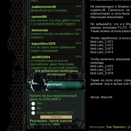
Не рекомендую в Shadow o
xrgame.dll. Связаться н
компьютерах в сети была о
обычными машинами.
Не забывайте, что и в Sh
камеру кнопками F1-F3. 
Также можно использовать 
Чтобы заработало, в консо
bind cam_1 kF1
bind cam_2 kF2
bind cam_3 kF3
bind cam_4 kF4
Чтобы включить внешнюю ка
команды:
bind cam_1 kF6
bind cam_2 kF7
Для добавления необходима
bind cam_3 kF8
авторизация
Также во всех играх сер
добавив -psp в ярлык или 
Наш опрос
Купите ли вы лицензионный
Автор: MacroN
диск со STALKER 2
Нет
Да
А что такое STALKER 2?
Результаты
|
Архив опросов
Всего ответов:
4464
Категория
:
Зов Припяти
|
Д