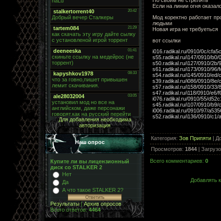
По своим не стрелять
Если на линии огня оказал
Мод коректно работает пр
людьми
Новая игра не требуеться
вот ссылки
i016.radikal.ru/0910/0c/cfa
s55.radikal.ru/i147/0910/b0/
s50.radikal.ru/i127/0910/2b
s61.radikal.ru/i173/0910/96
s54.radikal.ru/i145/0910/ed
s39.radikal.ru/i086/0910/8e
s57.radikal.ru/i158/0910/33/
s47.radikal.ru/i118/0910/e6
i076.radikal.ru/0910/55/d52
s45.radikal.ru/i107/0910/b9
i006.radikal.ru/0910/97/a535
s52.radikal.ru/i136/0910/c1
Для добавления необходима
авторизация
Категория
:
Зов Припяти
|
Д
Наш опрос
Просмотров
:
1844
|
Загрузо
Всего комментариев
:
0
Купите ли вы лицензионный
диск со STALKER 2
Нет
Добавлять к
Да
А что такое STALKER 2?
Результаты
|
Архив опросов
Всего ответов:
4464