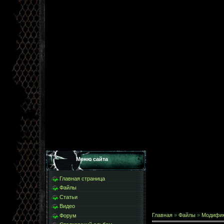
Меню сайта
Главная страница
Файлы
Статьи
Видео
Главная
»
Файлы
»
Модифи
Форум