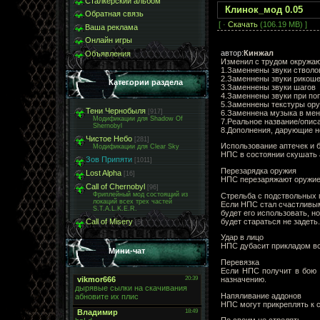
Сталкерский альбом
Клинок_мод 0.05
Обратная связь
[ ·
Скачать
(106.19 MB) ]
Ваша реклама
Онлайн игры
автор:
Кинжал
Объявления
Изменил с трудом окружа
1.Заменнены звуки стволо
2.Заменнены звуки рикоше
Категории раздела
3.Заменнены звуки шагов
4.Заменнены звуки при по
5.Заменнены текстуры ор
Тени Чернобыля
[917]
6.Заменнена музыка в меню
Модификации для Shadow Of
7.Реальное название/опис
Shernobyl
8.Дополнения, дарующие 
Чистое Небо
[281]
Использование аптечек и 
Модификации для Clear Sky
НПС в состоянии скушать а
Зов Припяти
[1011]
Перезарядка оружия
Lost Alpha
[16]
НПС перезаряжают оружие 
Call of Chernobyl
[96]
Фриплейный мод состоящий из
Стрельба с подствольных 
локаций всех трех частей
Если НПС стал счастливым
S.T.A.L.K.E.R.
будет его использовать, но
будет стараться не задеть.
Call of Misery
[5]
Удар в лицо
НПС дубасит прикладом все
Мини-чат
Перевязка
Если НПС получит в бою р
назначению.
Напяливание аддонов
НПС могут прикреплять к 