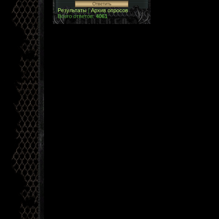
Результаты
|
Архив опросов
Всего ответов:
4061