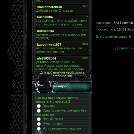
Категория
:
Зов Припяти
Просмотров
:
1601
|
Загр
Всего комментариев
:
0
Добавлять к
Для добавления необходима
авторизация
Наш опрос
Что бы вы больше хотели
увидеть в сталкере 2
Графику
Одну огромную локацию без
под загрузок
Новый сюжет
Мультиплеер
Использование средства
DRM