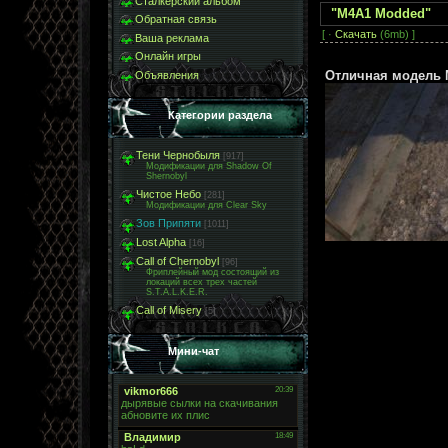
Сталкерский альбом
"M4A1 Modded"
Обратная связь
[ ·
Скачать
(6mb) ]
Ваша реклама
Онлайн игры
Отличная модель M
Объявления
Категории раздела
Тени Чернобыля
[917]
Модификации для Shadow Of
Shernobyl
Чистое Небо
[281]
Модификации для Clear Sky
Зов Припяти
[1011]
Lost Alpha
[16]
Call of Chernobyl
[96]
Фриплейный мод состоящий из
локаций всех трех частей
S.T.A.L.K.E.R.
Call of Misery
[5]
Мини-чат