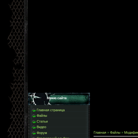
Меню сайта
Главная страница
Файлы
Статьи
Видео
Главная
»
Файлы
»
Модифи
Форум