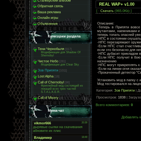
Сталкерский альбом
REAL WAP+ v1.00
Обратная связь
[ ·
Скачать
(965.0Kb) ]
Ваша реклама
Онлайн игры
Описание:
Объявления
-Теперь в Припяти вовсе
мутантами, наемниками и 
теперь топать опасней ув
Категории раздела
-НПС в состоянии скушать 
-НПС перезаряжают оружие
-Если НПС стал счастливы
Тени Чернобыля
[917]
если это безопасно для нег
Модификации для Shadow Of
-НПС дубасит прикладом вс
Shernobyl
-Если НПС получит в бою 
назначению
Чистое Небо
[281]
-НПС могут прикреплять к
Модификации для Clear Sky
-Если на линии огня оказа
Зов Припяти
[1011]
-Прокаченный детектор "С
Lost Alpha
[16]
Установить мод в папку с 
Call of Chernobyl
[96]
Мод тестировался на лицен
Фриплейный мод состоящий из
локаций всех трех частей
Категория
:
Зов Припяти
|
Д
S.T.A.L.K.E.R.
Просмотров
:
1838
|
Загрузо
Call of Misery
[5]
Всего комментариев
:
0
Мини-чат
Добавлять к