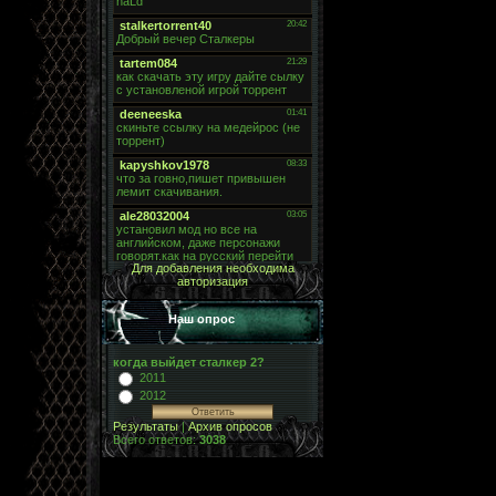
Для добавления необходима
авторизация
Наш опрос
когда выйдет сталкер 2?
2011
2012
Результаты
|
Архив опросов
Всего ответов:
3038