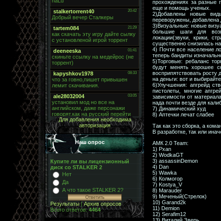
прохождениях за разные г
еще и помощь ученых.
2)Добавлены новые вид
переворужены, добавлена
3)Визуальные: новые визуа
большие шаги для воз
локации(звуки, крики, с
существенно снизилась на
4) Почти все население л
теперь бандиты изначально
5)Торговые: ребаланс то
будут менять хорошее с
восприпятствовать росту д
на деньги: вот и выбирайт
6)Улучшения: апгрейд ст
пистолеты, многие апгр
зависимости от материала
нада почти везде для кали
7) Динамический худ
8) Аптечки лечат слабее
Для добавления необходима
авторизация
Так как это сборка, а ком
В разработке, так или инач
Наш опрос
АМК 2.0 Team:
1) Pxan
2) WodkaGT
3) assassinDemon
Купите ли вы лицензионный
4) Dan
диск со STALKER 2
5) Wawka
Нет
6) Колмогор
Да
7) Kostya_V
А что такое STALKER 2?
8) Marauder
9) Меченый(Стрелок)
10) Garand2k
Результаты
|
Архив опросов
11) Demion
Всего ответов:
4464
12) Serafim12
13) Виталий Зверь