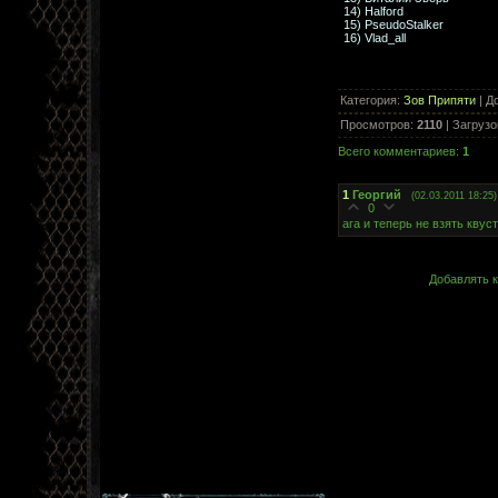
14) Halford
15) PseudoStalker
16) Vlad_all
Категория
:
Зов Припяти
|
Д
Просмотров
:
2110
|
Загрузо
Всего комментариев
:
1
1
Георгий
(02.03.2011 18:25)
0
ага и теперь не взять квус
Добавлять к