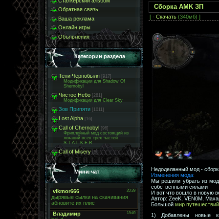
Сталкерский альбом
Сборка AMK ЗП
Обратная связь
[ ·
Скачать
(340мб) ]
Ваша реклама
Онлайн игры
Объявления
Категории раздела
Тени Чернобыля
[917]
Модификации для Shadow Of
Shernobyl
Чистое Небо
[281]
Модификации для Clear Sky
Зов Припяти
[1011]
Lost Alpha
[16]
Call of Chernobyl
[96]
Фриплейный мод состоящий из
локаций всех трех частей
S.T.A.L.K.E.R.
Call of Misery
[5]
Недоделанный мод - сборк
Мини-чат
Изменения мода:
Мы решили убрать из мода
собственными силами
И вот что вошло в новую 
Автор: ZeeK, VEN0M, Маха
Большой
мир путешествий
1) Добавлены новые к