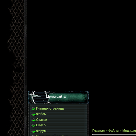
Меню сайта
Главная страница
Файлы
Статьи
Видео
Главная
»
Файлы
»
Модифи
Форум