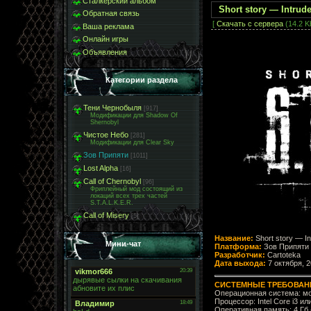
Сталкерский альбом
Short story — Intrud
Обратная связь
[
Скачать с сервера
(14.2 Kb
Ваша реклама
Онлайн игры
Объявления
Категории раздела
Тени Чернобыля
[917]
Модификации для Shadow Of
Shernobyl
Чистое Небо
[281]
Модификации для Clear Sky
Зов Припяти
[1011]
Lost Alpha
[16]
Call of Chernobyl
[96]
Фриплейный мод состоящий из
локаций всех трех частей
S.T.A.L.K.E.R.
Call of Misery
[5]
Название:
Short story — In
Мини-чат
Платформа:
Зов Припяти 
Разработчик:
Cartoteka
Дата выхода:
7 октября, 2
СИСТЕМНЫЕ ТРЕБОВАН
Операционная система: мо
Процессор: Intel Core i3 и
Оперативная память: 4 Гб