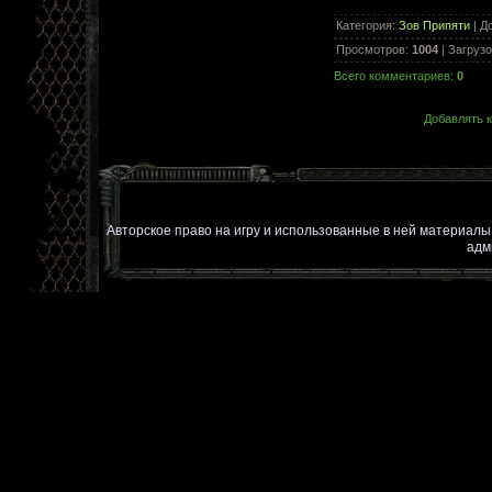
Категория
:
Зов Припяти
|
Д
Просмотров
:
1004
|
Загрузо
Всего комментариев
:
0
Добавлять к
Авторское право на игру и использованные в ней материал
адм