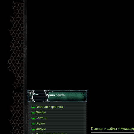
Меню сайта
Главная страница
Файлы
Статьи
Видео
Главная
»
Файлы
»
Модифи
Форум