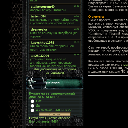
Видеокарта: 1ГБ / nVIDIA®
Звуковая карта: Звуковое 
Свободное место на жестко
О сюжете:
Сюжет проекта - Another 
взяться за дело, которое
Миклуха, используя связи
ЧЗО, и предлагает ему к
"Свободы" в Тёмной доли
отправиться в ЧЗО и прин
свободовцев и устранить и
Сам же герой, профессио
Шакала. На его счету дес
желанию просто отказался 
Как мы все знаем, почти в
предлагаю вам скачать
ма
GTA 5 около 4200 шт, в
Для добавления необходима
модификации как для ПК та
авторизация
Наш опрос
Купите ли вы лицензионный
диск со STALKER 2
Нет
Да
А что такое STALKER 2?
Результаты
|
Архив опросов
Всего ответов:
4464