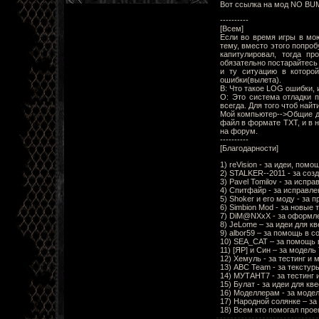
Вот ссылка на мод NO BUMP:
----------
[Всем]
Если во время игры в мо
тему, вместо этого попроб
капитулировал, тогда п
обязательно постарайтесь
и ту ситуацию в которо
ошибки(вылета).
В: Что такое LOG ошибки, 
О: Это система отладки п
всегда. Для того чтоб най
Мой компьютер-->Общие до
файл в формате TXT, и в н
на форум.
----------
[Благодарности]
1) reVision - за идеи, помо
2) STALKER--2011 - за соз
3) Pavel Tomilov - за испр
4) Спитфайр - за исправле
5) Shoker и его моду - за 
6) Simbion Mod - за новые 
7) DiM@NXxX - за оформле
8) JeLome – за идеи для кв
9) albor59 – за помощь в с
10) SEA_CAT – за помощь 
11) [ЯР] и Син – за модел
12) Хемуль - за тестинг и
13) ABC Team - за текстур
14) МУТАНТ7 - за тестинг 
15) Булат - за идеи для кве
16) Моделлерам - за моде
17) Народной солянке – за
18) Всем кто помогал проек