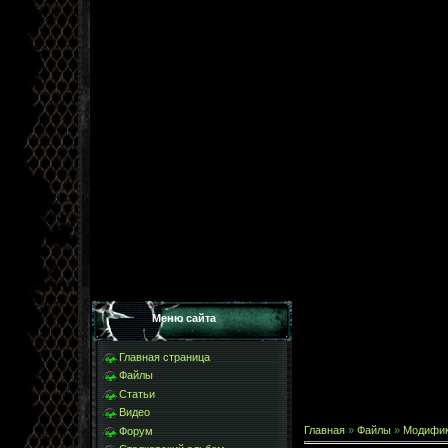
Меню сайта
Главная страница
Файлы
Статьи
Видео
Главная
»
Файлы
»
Модифи
Форум