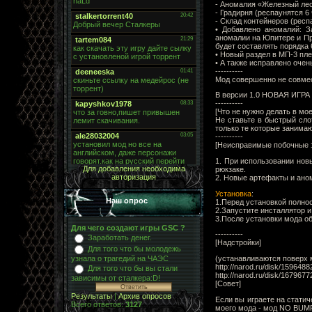
- Аномалия «Железный лес
- Градирня (респаунятся 6 
- Склад контейнеров (респ
• Добавлено аномалий: З
аномалии на Юпитере и Пр
будет составлять порядка 
• Новый раздел в МП-3 пле
• А также исправлено очен
----------
Мод совершенно не совме
В версии 1.0 НОВАЯ ИГР
----------
[Что не нужно делать в мо
Не ставьте в быстрый сло
только те которые занимаю
----------
[Неисправимые побочные
1. При использовании нов
Для добавления необходима
рюкзаке.
авторизация
2. Новые артефакты и ано
Установка
:
Наш опрос
1.Перед установкой полнос
2.Запустите инсталлятор и
3.После установки мода об
Для чего создают игры GSC ?
----------
Заработать денег.
[Надстройки]
Для того что бы молодежь
(устанавливаются поверх 
узнала о трагедий на ЧАЭС
http://narod.ru/disk/1596
Для того что бы вы стали
http://narod.ru/disk/167
зависимы от сталкера:D!
[Совет]
Результаты
|
Архив опросов
Если вы играете на статич
Всего ответов:
3127
моего мода - мод NO BUMP, 