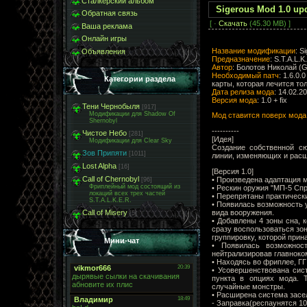
Сталкерский альбом
Sigerous Mod 1.0 upd
Обратная связь
[ ·
Скачать
(45.30 MB) ]
Ваша реклама
Онлайн игры
Название модификации
: S
Объявления
Предназначение
: S.T.A.L.
Автор
: Болотов Николай (G
Необходимый патч
: 1.6.0.
Категории раздела
карты, которая лечится то
Дата релиза мода
: 14.02.2
Версия мода
: 1.0 + fix
Тени Чернобыля
[917]
Модификации для Shadow Of
Мод ставится поверх мода
Shernobyl
----------
Чистое Небо
[281]
[Идея]
Модификации для Clear Sky
Создание собственной с
Зов Припяти
[1011]
линии, изменяющих и рас
Lost Alpha
[16]
[Версия 1.0]
Call of Chernobyl
• Произведена адаптация мо
[96]
Фриплейный мод состоящий из
• Рескин оружия "МП-5 Спр
локаций всех трех частей
• Перепрятаны практическ
S.T.A.L.K.E.R.
• Появилась возможность у
вида вооружения.
Call of Misery
[5]
• Добавлены 4 зоны сна, 
сразу воспользоваться зон
группировку, которой прин
Мини-чат
• Появилась возможнос
нейтрализировав главнок
• Находясь во фриплее, Г
• Усовершенствована сис
пункта в опциях мода. 
случайные монстры.
• Расширена система засе
- Заправка(респаунятся 10