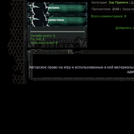
Категория
:
Зов Припяти
|
Д
Реклама
Просмотров
:
2142
|
Загрузо
Всего комментариев
:
0
Статистика
Добавлять к
Онлайн всего:
1
Гостей:
1
Пользователей:
0
Авторское право на игру и использованные в ней материал
адм