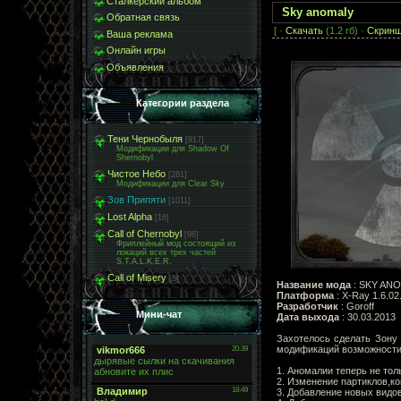
Сталкерский альбом
Sky anomaly
Обратная связь
[ ·
Скачать
(1.2 гб) ·
Скрин
Ваша реклама
Онлайн игры
Объявления
Категории раздела
Тени Чернобыля
[917]
Модификации для Shadow Of
Shernobyl
Чистое Небо
[281]
Модификации для Clear Sky
Зов Припяти
[1011]
Lost Alpha
[16]
Call of Chernobyl
[96]
Фриплейный мод состоящий из
локаций всех трех частей
S.T.A.L.K.E.R.
Call of Misery
[5]
Название мода
: SKY AN
Платформа
: X-Ray 1.6.02
Разработчик
: Goroff
Мини-чат
Дата выхода
: 30.03.2013
Захотелось сделать Зону 
модификаций возможности
1. Аномалии теперь не тол
2. Изменение партиклов,ко
3. Добавление новых видо