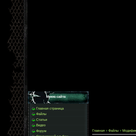
Меню сайта
Главная страница
Файлы
Статьи
Видео
Главная
»
Файлы
»
Модифи
Форум