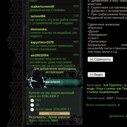
4. Добавление в игру нов
монстров.
5. Скриптовая составляю
6. Добавлен с исправлен
7. При срабатывание боль
Недорогой качественный 
Одиночные аномалии:
«Рентген»
«Душа»
«Невидимка»
«Смог»
«Пропеллер»
Аномальные зоны:
качели»Мутанты:«Зан
текстуры,звуки и.т.д. .
Для добавления необходима
авторизация
Наш опрос
Категория
:
Зов Припяти
|
Д
моды
,
Игра сталкер зов Пр
сталкер модификации
Купите ли вы лицензионный
диск со STALKER 2
Просмотров
:
2597
|
Загрузо
Нет
Да
Всего комментариев
:
0
А что такое STALKER 2?
Добавлять к
Результаты
|
Архив опросов
Всего ответов:
4464