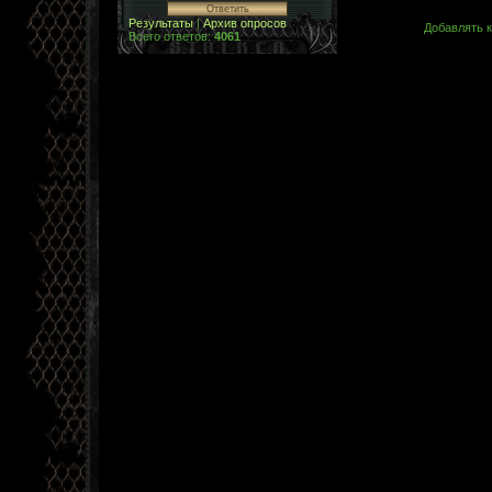
Результаты
|
Архив опросов
Добавлять к
Всего ответов:
4061