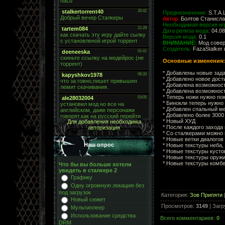
Предназначение:
S.T.A.
Автор:
Болтов Станисла
Необходимая версия иг
Дата релиза мода:
04.08
Версия мода:
0.1
ВНИМАНИЕ:
Мод совер
Создатель:
FazaStalker и
Основные изменения:
* Добавлены новые зада
* Добавлено новое дост
* Добавлена возможност
* Добавлена возможност
* Теперь ножи нужно по
* Бинокли теперь нужно
* Добавлен спальный ме
* Добавлено более 3000
* Новый ХУД
Для добавления необходима
* После каждого захода
авторизация
* Со сталкерами можно 
* Новые ветки диалогов
Наш опрос
* Новые текстуры неба,
* Новые текстуры кусто
* Новые текстуры оруж
* Новые текстуры комб
Что бы вы больше хотели
увидеть в сталкере 2
Графику
Одну огромную локацию без
под загрузок
Категория
:
Зов Припяти
Новый сюжет
Просмотров
:
3149
|
Загр
Мультиплеер
Использование средства
Всего комментариев
:
0
DRM