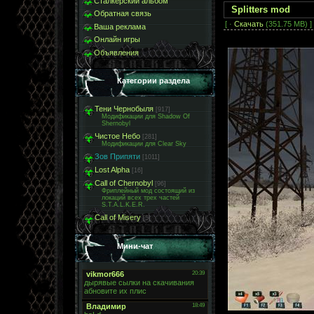
Сталкерский альбом
Splitters mod
Обратная связь
[ ·
Скачать
(351.75 MB) ]
Ваша реклама
Онлайн игры
Объявления
Категории раздела
Тени Чернобыля
[917]
Модификации для Shadow Of
Shernobyl
Чистое Небо
[281]
Модификации для Clear Sky
Зов Припяти
[1011]
Lost Alpha
[16]
Call of Chernobyl
[96]
Фриплейный мод состоящий из
локаций всех трех частей
S.T.A.L.K.E.R.
Call of Misery
[5]
Мини-чат