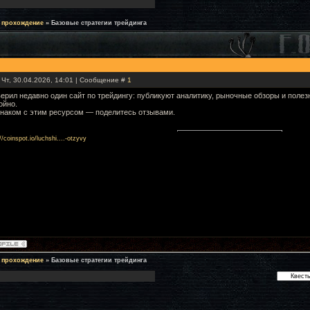
 прохождение
»
Базовые стратегии трейдинга
 Чт, 30.04.2026, 14:01 | Сообщение #
1
ерил недавно один сайт по трейдингу: публикуют аналитику, рыночные обзоры и поле
ойно.
знаком с этим ресурсом — поделитесь отзывами.
//coinspot.io/luchshi....-otzyvy
 прохождение
»
Базовые стратегии трейдинга