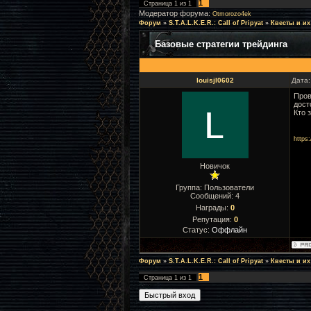
1
Страница
1
из
1
Модератор форума:
Otmorozo4ek
Форум
»
S.T.A.L.K.E.R.: Call of Pripyat
»
Квесты и их
Базовые стратегии трейдинга
louisjl0602
Дата:
Пров
дост
Кто 
https:
Новичок
Группа: Пользователи
Сообщений:
4
Награды:
0
Репутация:
0
Статус:
Оффлайн
Форум
»
S.T.A.L.K.E.R.: Call of Pripyat
»
Квесты и их
1
Страница
1
из
1