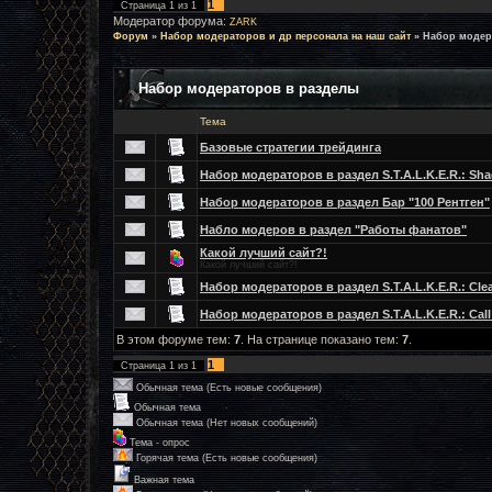
1
Страница
1
из
1
Модератор форума:
ZARK
Форум
»
Набор модераторов и др персонала на наш сайт
»
Набор модер
Набор модераторов в разделы
Тема
Базовые стратегии трейдинга
Набор модераторов в раздел S.T.A.L.K.E.R.: Sh
Набор модераторов в раздел Бар "100 Рентген"
Набло модеров в раздел "Работы фанатов"
Какой лучший сайт?!
Какой лучший сайт?!
Набор модераторов в раздел S.T.A.L.K.E.R.: Clea
Набор модераторов в раздел S.T.A.L.K.E.R.: Call 
В этом форуме тем:
7
. На странице показано тем:
7
.
1
Страница
1
из
1
Обычная тема (Есть новые сообщения)
Обычная тема
Обычная тема (Нет новых сообщений)
Тема - опрос
Горячая тема (Есть новые сообщения)
Важная тема