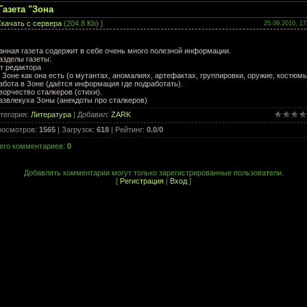
Газета "Зона
качать с сервера
(204.8 Kb) ]
25.09.2010, 17
анная газета содержит в себе очень много полезной информации.
азделы газеты:
т редактора
 Зоне как она есть (о мутантах, аномалиях, артефактах, группировки, оружие, костюмы
абота в Зоне (даётся информация где подработать).
ворчество сталкеров (стихи).
азвлекуха Зоны (анекдоты про сталкеров)
тегория
:
Литература
|
Добавил
:
ZARK
росмотров
:
1565
|
Загрузок
:
618
|
Рейтинг
:
0.0
/
0
его комментариев
:
0
Добавлять комментарии могут только зарегистрированные пользователи.
[
Регистрация
|
Вход
]