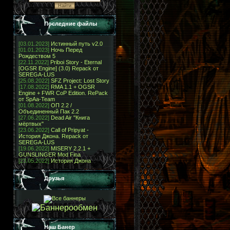
Последние файлы
[03.01.2023]
Истинный путь v2.0
[01.01.2023]
Ночь Перед
Рождеством 5
[22.11.2022]
Priboi Story - Eternal
[OGSR Engine] (3.0) Repack от
SEREGA-LUS
[25.08.2022]
SFZ Project: Lost Story
[17.08.2022]
RMA 1.1 + OGSR
Engine + FWR CoP Edition. RePack
от SpAa-Team
[01.08.2022]
ОП 2.2 /
Объединенный Пак 2.2
[27.06.2022]
Dead Air "Книга
мёртвых"
[23.06.2022]
Call of Pripyat -
История Джона. Repack от
SEREGA-LUS
[19.06.2022]
MISERY 2.2.1 +
GUNSLINGER Mod Fina
[23.05.2022]
История Джона
Друзья
Наш Банер