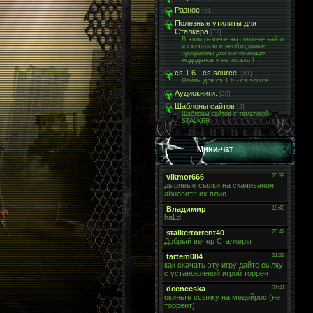
Разное
[61]
Полезные утилиты для
Сталкера
[77]
В этом разделе вы сможете найти
и скачать все необходимые
программы для начинающих
мододелов и не только !
cs 1.6 - cs source.
[61]
Файлы для cs 1.6 - cs source.
Аудиокниги.
[20]
Шаблоны сайтов
[2]
Шаблоны сайтов с тематикой
STALKER
Мини-чат