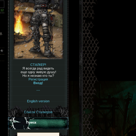
:12
).
СТАЛКЕР!
Я всегда рад видеть
еще одну живую душу!
Но я незнаю кто ты?
Регистрация
Вход!
---
English version
Список Сталкеров
Поиск