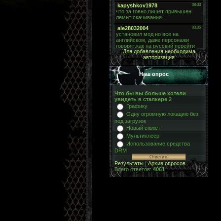
Для добавления необходима
авторизация
Наш опрос
Что бы вы больше хотели
увидеть в сталкере 2
Графику
Одну огромную локацию без
под загрузок
Новый сюжет
Мультиплеер
Использование средства
DRM
Результаты
|
Архив опросов
Всего ответов:
4061