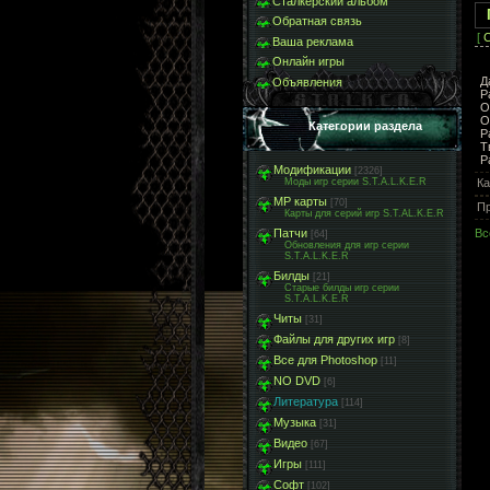
Сталкерский альбом
Обратная связь
[
С
Ваша реклама
Онлайн игры
Д
Объявления
Р
О
О
Категории раздела
Р
Т
Р
Модификации
[2326]
Ка
Моды игр серии S.T.A.L.K.E.R
МР карты
[70]
П
Карты для серий игр S.T.AL.K.E.R
Вс
Патчи
[64]
Обновления для игр серии
S.T.A.L.K.E.R
Билды
[21]
Старые билды игр серии
S.T.A.L.K.E.R
Читы
[31]
Файлы для других игр
[8]
Все для Photoshop
[11]
NO DVD
[6]
Литература
[114]
Музыка
[31]
Видео
[67]
Игры
[111]
Софт
[102]