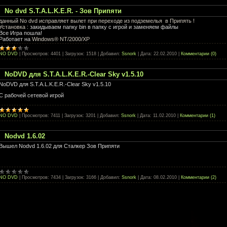
No dvd S.T.A.L.K.E.R. - Зов Припяти
данный No dvd исправляет вылет при переходе из подземелья в Припять !
Установка :
закидываем папку bin в папку с игрой и заменяем файлы
Все Игра пошла!
Работает на
Windows® NT/2000/XP
NO DVD
|
Просмотров:
4401
|
Загрузок:
1518
|
Добавил:
Ssnork
|
Дата:
22.02.2010
|
Комментарии (0)
NoDVD для S.T.A.L.K.E.R.-Clear Sky v1.5.10
NoDVD для S.T.A.L.K.E.R.-Clear Sky v1.5.10
С рабочей сетевой игрой
NO DVD
|
Просмотров:
7411
|
Загрузок:
3201
|
Добавил:
Ssnork
|
Дата:
11.02.2010
|
Комментарии (1)
Nodvd 1.6.02
Вышел Nodvd 1.6.02 для Сталкер Зов Припяти
NO DVD
|
Просмотров:
7434
|
Загрузок:
3166
|
Добавил:
Ssnork
|
Дата:
08.02.2010
|
Комментарии (2)