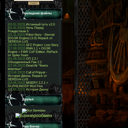
Последние файлы
[03.01.2023]
Истинный путь v2.0
[01.01.2023]
Ночь Перед
Рождеством 5
[22.11.2022]
Priboi Story - Eternal
[OGSR Engine] (3.0) Repack от
SEREGA-LUS
[25.08.2022]
SFZ Project: Lost Story
[17.08.2022]
RMA 1.1 + OGSR
Engine + FWR CoP Edition. RePack
от SpAa-Team
[01.08.2022]
ОП 2.2 /
Объединенный Пак 2.2
[27.06.2022]
Dead Air "Книга
мёртвых"
[23.06.2022]
Call of Pripyat -
История Джона. Repack от
SEREGA-LUS
[19.06.2022]
MISERY 2.2.1 +
GUNSLINGER Mod Fina
[23.05.2022]
История Джона
Друзья
Наш Банер