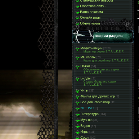
Сталкерский альбом
Обратная связь
Ваша реклама
Онлайн игры
Объявления
Категории раздела
Модификации
[2326]
Моды игр серии S.T.A.L.K.E.R
МР карты
[70]
Карты для серий игр S.T.AL.K.E.R
Патчи
[64]
Обновления для игр серии
S.T.A.L.K.E.R
Билды
[21]
Старые билды игр серии
S.T.A.L.K.E.R
Читы
[31]
Файлы для других игр
[8]
Все для Photoshop
[11]
NO DVD
[6]
Литература
[114]
Музыка
[31]
Видео
[67]
Игры
[111]
Софт
[102]