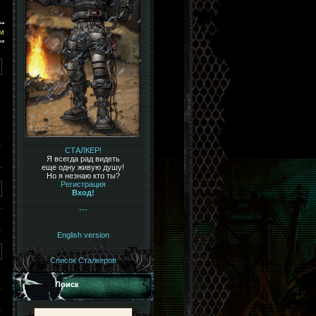
м
СТАЛКЕР!
Я всегда рад видеть
еще одну живую душу!
Но я незнаю кто ты?
Регистрация
Вход!
---
English version
Список Сталкеров
Поиск