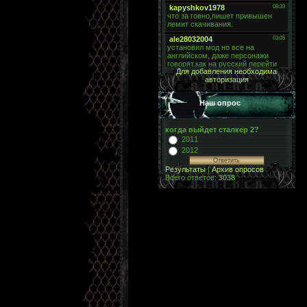
Для добавления необходима
авторизация
Наш опрос
когда выйдет сталкер 2?
2011
2012
Результаты
|
Архив опросов
Всего ответов:
3038