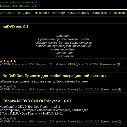
В категории материалов
:
6
Показано материалов
:
1-6
Сортировать по
:
Дате
·
Названию
·
Рейтингу
·
Комментариям
·
Загрузкам
·
Просмотра
noDVD ver. 0.1
Описание:
Программа представляет из себя
сборник кряков для игр серии сталкер
в проге присутствуют кряки для игр
-тень чернобыля
-чистое небо
- зов припяти
NO DVD
|
Просмотров:
3050
|
Загрузок:
1221
|
Добавил:
ZARK
|
Дата:
03.12.2010
|
Комментарии (4)
No DvD Зов Припяти для любой операционной системы
xrEngine.exe кидаем из архива в папку бин с заменой играем
NO DVD
|
Просмотров:
3284
|
Загрузок:
1399
|
Добавил:
Ssnork
|
Дата:
22.02.2010
|
Комментарии (1)
Сборка NODVD Call Of Pripyat v 1.6.01
Новейший NODVD-Для Зов Припяти 1.6.1
+2 артефакта, некоторые изменения в исходных, +антиводка
S.T.A.L.K.E.R. - Зов Припяти - NoDVD 1.6.01
NO DVD
|
Просмотров:
2805
|
Загрузок:
1028
|
Добавил:
Ssnork
|
Дата:
22.02.2010
|
Комментарии (0)