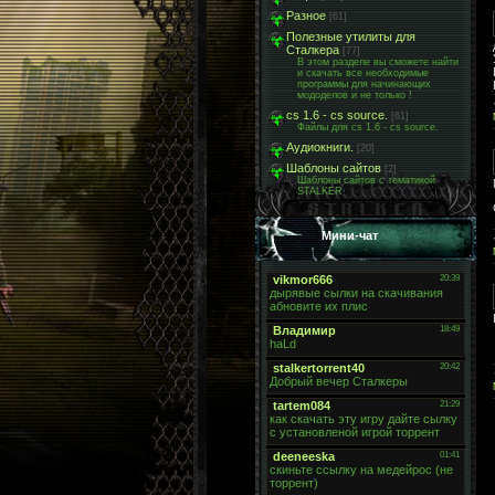
Разное
[61]
Полезные утилиты для
Сталкера
[77]
В этом разделе вы сможете найти
и скачать все необходимые
программы для начинающих
мододелов и не только !
cs 1.6 - cs source.
[61]
Файлы для cs 1.6 - cs source.
Аудиокниги.
[20]
Шаблоны сайтов
[2]
Шаблоны сайтов с тематикой
STALKER
Мини-чат