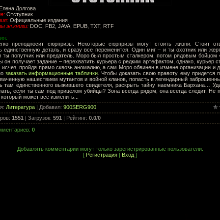
Елена Долгова
е:
Отступник
ия:
Официальные издания
 эл.книги:
DOC, FB2, JAVA, EPUB, TXT, RTF
ия:
егко преподносит сюрпризы. Некоторые сюрпризы могут стоить жизни. Стоит отв
ь единственную деталь, и сразу все переменится. Один миг – и ты охотник или жер
и ты попутчик или предатель. Моро был простым сталкером, потом рядовым бойцом 
 он получает задание – перехватить курьера с редким артефактом, однако, курьер 
 исчез, пройдя прямо сквозь аномалию, а сам Моро обвинен в измене организации и д
но
заказать информационные таблички
. Чтобы доказать свою правоту, ему придется 
хваченную нашествием мутантов и войной кланов, попасть в легендарный заброшенны
ь там единственного выжившего свидетеля, раскрыть тайну наемника Бархана… Уд
лать, если ты сам под прицелом убийцы? Зона всегда рядом, она всегда следит. Не 
 который может все изменить...
ия
:
Литература
|
Добавил
:
900SERG900
ров
:
1551
|
Загрузок
:
591
|
Рейтинг
:
0.0
/
0
омментариев
:
0
Добавлять комментарии могут только зарегистрированные пользователи.
[
Регистрация
|
Вход
]