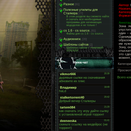
Разное
[61]
Автор:
Названи
Полезные утилиты для
Категор
Сталкера
[77]
Форматы
В этом разделе вы сможете найти
и скачать все необходимые
Аннотац
программы для начинающих
мододелов и не только !
Зона л
упустит
cs 1.6 - cs source.
[61]
один – 
Файлы для cs 1.6 - cs source.
Однажды
Аудиокниги.
[20]
образом
им нуж
Шаблоны сайтов
[2]
Зону, о
Шаблоны сайтов с тематикой
отыскат
STALKER
это сде
момент,
Мини-чат
Категор
Просмот
Всего к