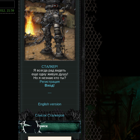
2012, 21:59
СТАЛКЕР!
Я всегда рад видеть
еще одну живую душу!
Но я незнаю кто ты?
Регистрация
Вход!
---
English version
Список Сталкеров
Поиск