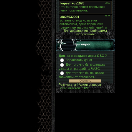
Для добавления необходима
авторизация
Наш опрос
Для чего создают игры GSC ?
Заработать денег.
Для того что бы молодежь
узнала о трагедий на ЧАЭС
Для того что бы вы стали
зависимы от сталкера:D!
Результаты
|
Архив опросов
Всего ответов:
3127