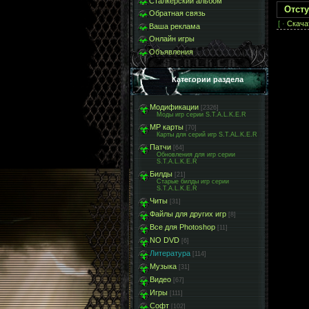
Сталкерский альбом
Отсту
Обратная связь
[ ·
Скача
Ваша реклама
Онлайн игры
Объявления
Категории раздела
Модификации
[2326]
Моды игр серии S.T.A.L.K.E.R
МР карты
[70]
Карты для серий игр S.T.AL.K.E.R
Патчи
[64]
Обновления для игр серии
S.T.A.L.K.E.R
Билды
[21]
Старые билды игр серии
S.T.A.L.K.E.R
Читы
[31]
Файлы для других игр
[8]
Все для Photoshop
[11]
NO DVD
[6]
Литература
[114]
Музыка
[31]
Видео
[67]
Игры
[111]
Софт
[102]