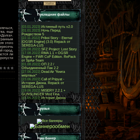
Последние файлы
[03.01.2023]
Истинный путь v2.0
лечься,
[01.01.2023]
Ночь Перед
тва, еще
Рождеством 5
«Долга».
[22.11.2022]
Priboi Story - Eternal
странным
[OGSR Engine] (3.0) Repack от
ля этого
SEREGA-LUS
пересечь
[25.08.2022]
SFZ Project: Lost Story
й город,
[17.08.2022]
RMA 1.1 + OGSR
астся ли
Engine + FWR CoP Edition. RePack
пропусти
от SpAa-Team
[01.08.2022]
ОП 2.2 /
Объединенный Пак 2.2
[27.06.2022]
Dead Air "Книга
мёртвых"
[23.06.2022]
Call of Pripyat -
История Джона. Repack от
SEREGA-LUS
[19.06.2022]
MISERY 2.2.1 +
GUNSLINGER Mod Fina
[23.05.2022]
История Джона
Друзья
Наш Банер