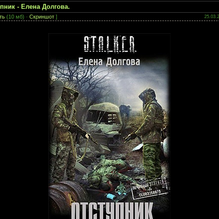
пник - Елена Долгова.
ть
(10 мб) ·
Скриншот
]
25.03.