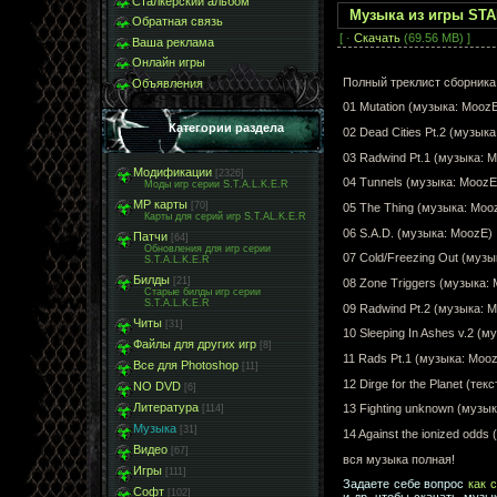
Сталкерский альбом
Музыка из игры ST
Обратная связь
[ ·
Скачать
(69.56 MB) ]
Ваша реклама
Онлайн игры
Полный треклист сборника
Объявления
01 Mutation (музыка: Mooz
Категории раздела
02 Dead Cities Pt.2 (музык
03 Radwind Pt.1 (музыка: 
Модификации
[2326]
04 Tunnels (музыка: MoozE
Моды игр серии S.T.A.L.K.E.R
МР карты
[70]
05 The Thing (музыка: Moo
Карты для серий игр S.T.AL.K.E.R
06 S.A.D. (музыка: MoozE)
Патчи
[64]
Обновления для игр серии
07 Cold/Freezing Out (муз
S.T.A.L.K.E.R
Билды
[21]
08 Zone Triggers (музыка:
Старые билды игр серии
S.T.A.L.K.E.R
09 Radwind Pt.2 (музыка: 
Читы
[31]
10 Sleeping In Ashes v.2 (
Файлы для других игр
[8]
11 Rads Pt.1 (музыка: Moo
Все для Photoshop
[11]
12 Dirge for the Planet (те
NO DVD
[6]
Литература
13 Fighting unknown (музык
[114]
Музыка
[31]
14 Against the ionized odds
Видео
[67]
вся музыка полная!
Игры
[111]
Задаете себе вопрос
как 
Софт
[102]