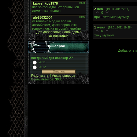
2
den
(19.03.2011 22:16)
0
пришлите мне музыку
1
женя
(18.01.2011 19:28)
0
Для добавления необходима
хочу музыку
авторизация
Наш опрос
Добавлять к
когда выйдет сталкер 2?
2011
2012
Результаты
|
Архив опросов
Всего ответов:
3038