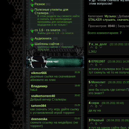
и др. чтобы скачать музык
этим вопросом!
Разное
[61]
Полезные утилиты для
Сталкера
[77]
Категория
:
Музыка
|
Добави
В этом разделе вы сможете найти
и скачать все необходимые
STALKER слушать
,
скачать
программы для начинающих
мододелов и не только !
Просмотров
:
8940
|
Загрузо
cs 1.6 - cs source.
[61]
Всего комментариев
:
7
Файлы для cs 1.6 - cs source.
Аудиокниги.
[20]
Шаблоны сайтов
7
я_за_долг
[2]
(22.10.2011 12:
Шаблоны сайтов с тематикой
0
STALKER
LJKU
6
07051997
Мини-чат
(23.08.2011 14:26
0
кстати,я сталкера все 3 ча
тут скинуть чё то не получ
5
Монолит
(30.06.2011 15:35
0
мне бы ссыль где сигнал П
кто знает?
4
серж
(09.05.2011 00:43)
0
да ну на
3
Ржавый
(30.04.2011 20:29)
0
я тут на одном сайте был,