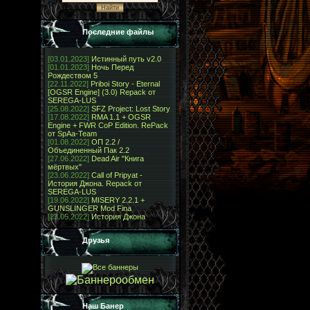
Последние файлы
[03.01.2023]
Истинный путь v2.0
[01.01.2023]
Ночь Перед
Рождеством 5
[22.11.2022]
Priboi Story - Eternal
[OGSR Engine] (3.0) Repack от
SEREGA-LUS
[25.08.2022]
SFZ Project: Lost Story
[17.08.2022]
RMA 1.1 + OGSR
Engine + FWR CoP Edition. RePack
от SpAa-Team
[01.08.2022]
ОП 2.2 /
Объединенный Пак 2.2
[27.06.2022]
Dead Air "Книга
мёртвых"
[23.06.2022]
Call of Pripyat -
История Джона. Repack от
SEREGA-LUS
[19.06.2022]
MISERY 2.2.1 +
GUNSLINGER Mod Fina
[23.05.2022]
История Джона
Друзья
Наш Банер