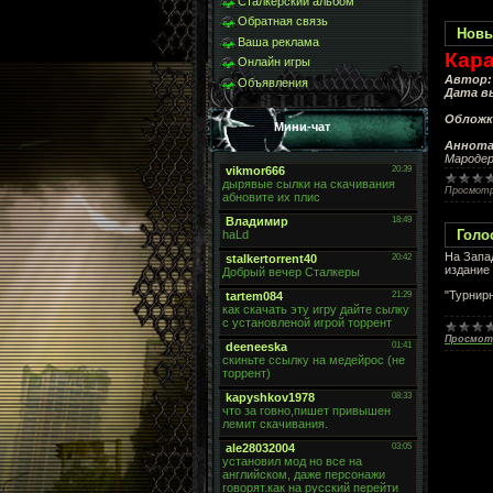
Сталкерский альбом
Обратная связь
Новы
Ваша реклама
Кар
Онлайн игры
Автор:
Объявления
Дата в
Обложк
Мини-чат
Аннота
Мародер
Просмотр
Голо
На Запа
издание 
"Турнирн
Просмот