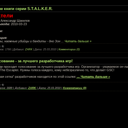
е книги серии S.T.A.L.K.E.R.
атели
Александр Шакилов
ыхода:
2010-03-23
а:
ция:
ы, наемные убийцы и бандиты - дно Зон
...
Читать дальше »
ов:
1766
|
Добавил:
ZARK
|
Дата:
25.03.2010
|
Комментарии (0)
сование - за лучшего разработчика игр!
де проходит голосование за лучшего разработчика игр. Организатор - уважаемое он-ла
The Escapist. Нужны голоса каждого, кому небезразлично то, что делает GSC!
ая сетка" разработчиков находится по этой ссылке:
...
Читать дальше »
ров:
1689
|
Добавил:
ZARK
|
Дата:
25.03.2010
|
Комментарии (0)