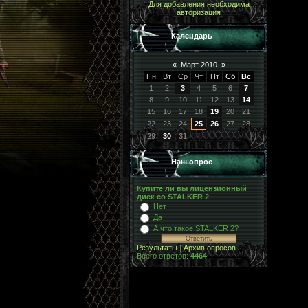
Для добавления необходима
авторизация
Календарь
«
Март 2010
»
Пн
Вт
Ср
Чт
Пт
Сб
Вс
1
2
3
4
5
6
7
8
9
10
11
12
13
14
15
16
17
18
19
20
21
22
23
24
25
26
27
28
29
30
31
Наш опрос
Купите ли вы лицензионный
диск со STALKER 2
Нет
Да
А что такое STALKER 2?
Результаты
|
Архив опросов
Всего ответов:
4464