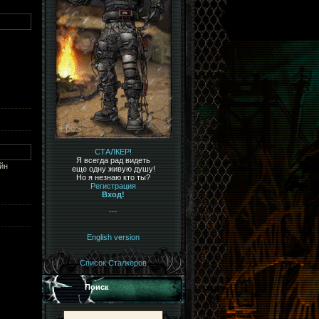
СТАЛКЕР!
Я всегда рад видеть
йн
еще одну живую душу!
Но я незнаю кто ты?
Регистрация
Вход!
---
English version
Список Сталкеров
Поиск