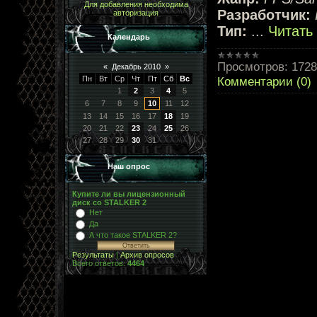
Для добавления необходима
Разработчик:
авторизация
Тип:
...
Читать
Календарь
Просмотров:
1728
«
Декабрь 2010
»
Пн
Вт
Ср
Чт
Пт
Сб
Вс
Комментарии (0)
1
2
3
4
5
6
7
8
9
10
11
12
13
14
15
16
17
18
19
20
21
22
23
24
25
26
27
28
29
30
31
Наш опрос
Купите ли вы лицензионный
диск со STALKER 2
Нет
Да
А что такое STALKER 2?
Результаты
|
Архив опросов
Всего ответов:
4464