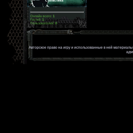
Статистика
Онлайн всего:
1
Гостей:
1
Пользователей:
0
Авторское право на игру и использованные в ней материал
адм