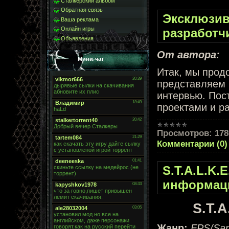
Сталкерский альбом
Обратная связь
Эксклюзив
Ваша реклама
Онлайн игры
разработчи
Объявления
От автора:
Мини-чат
Итак, мы прод
представляем 
интервью. Пос
проектами и р
Просмотров:
178
Комментарии (0)
S.T.A.L.K.E
информаци
S.T.A
Жанр:
FPS/San