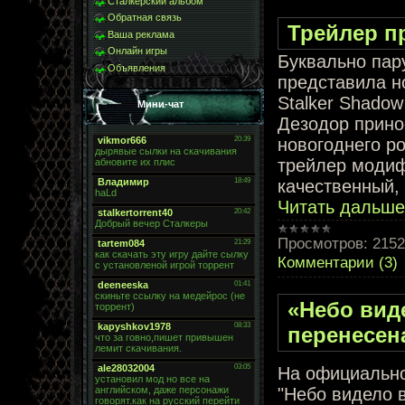
Сталкерский альбом
Обратная связь
Трейлер пр
Ваша реклама
Онлайн игры
Буквально пар
Объявления
представила н
Stalker Shadow
Мини-чат
Дезодор прино
новогоднего р
трейлер модиф
качественный,
Читать дальше
Просмотров:
2152
Комментарии (3)
«Небо вид
перенесен
На официально
"Небо видело в