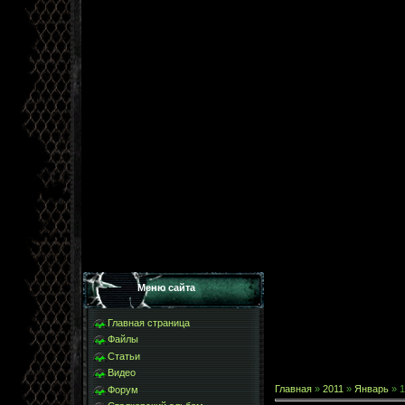
Меню сайта
Главная страница
Файлы
Статьи
Видео
Главная
»
2011
»
Январь
»
1
Форум