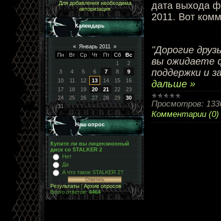
дата выхода ф
Для добавления необходима
авторизация
2011. Вот ком
Календарь
«
Январь 2011
»
"Дорогие друз
Пн
Вт
Ср
Чт
Пт
Сб
Вс
вы ожидаете 
1
2
поддержки и з
3
4
5
6
7
8
9
10
11
12
13
14
15
16
дальше »
17
18
19
20
21
22
23
24
25
26
27
28
29
30
Просмотров:
133
31
Комментарии (0)
Наш опрос
Купите ли вы лицензионный
диск со STALKER 2
Нет
Да
А что такое STALKER 2?
Результаты
|
Архив опросов
Всего ответов:
4464