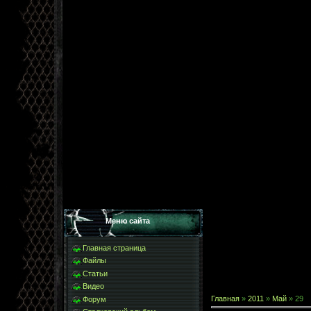
Меню сайта
Главная страница
Файлы
Статьи
Видео
Главная
»
2011
»
Май
»
29
Форум