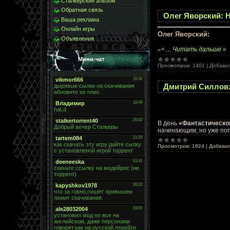
Сталкерский альбом
Обратная связь
Олег Яворский: 
Ваша реклама
Онлайн игры
Олег Яворский:
Объявления
«
<
...
Читать дальше »
Мини-чат
Просмотров:
1401
|
Добавил
Дмитрий Силлов:
В день
«Фантастическо
начинающим, но уже по
Просмотров:
1924
|
Добавил