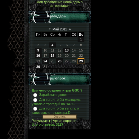
Для добавления необходима
авторизация
Календарь
«
Май 2011
»
Пн
Вт
Ср
Чт
Пт
Сб
Вс
1
2
3
4
5
6
7
8
9
10
11
12
13
14
15
16
17
18
19
20
21
22
23
24
25
26
27
28
29
30
31
Наш опрос
Для чего создают игры GSC ?
Заработать денег.
Для того что бы молодежь
узнала о трагедий на ЧАЭС
Для того что бы вы стали
зависимы от сталкера:D!
Результаты
|
Архив опросов
Всего ответов:
3127