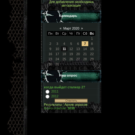
Для добавления необходима
авторизация
Календарь
«
Март 2020
»
Пн
Вт
Ср
Чт
Пт
Сб
Вс
1
2
3
4
5
6
7
8
9
10
11
12
13
14
15
16
17
18
19
20
21
22
23
24
25
26
27
28
29
30
31
Наш опрос
когда выйдет сталкер 2?
2011
2012
Результаты
|
Архив опросов
Всего ответов:
3038