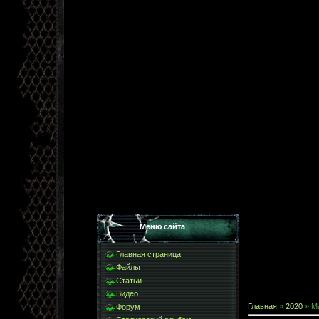
Меню сайта
Главная страница
Файлы
Статьи
Видео
Главная
»
2020
»
М
Форум