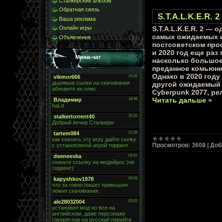
Сталкерский альбом
Обратная связь
S.T.A.L.K.E.R. 
Ваша реклама
Онлайн игры
S.T.A.L.K.E.R. 2 — о
самых ожидаемых и
Объявления
постсоветском про
и 2020 год еще раз 
Мини-чат
насколько большое
преданное комьюни
Однако в 2020 год
другой ожидаемый 
Cyberpunk 2077, ре
Читать дальше »
Просмотров:
3608
|
Доб