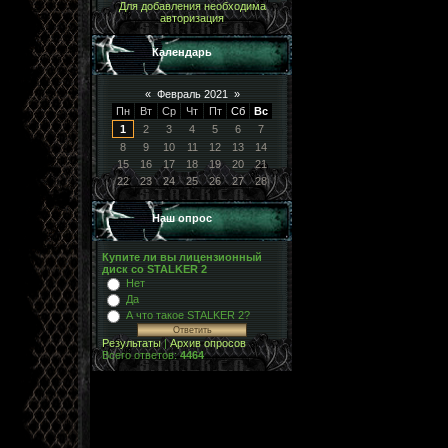
Для добавления необходима
авторизация
Календарь
«
Февраль 2021
»
Пн
Вт
Ср
Чт
Пт
Сб
Вс
1
2
3
4
5
6
7
8
9
10
11
12
13
14
15
16
17
18
19
20
21
22
23
24
25
26
27
28
Наш опрос
Купите ли вы лицензионный
диск со STALKER 2
Нет
Да
А что такое STALKER 2?
Результаты
|
Архив опросов
Всего ответов:
4464