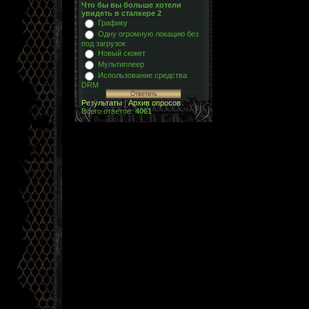
Что бы вы больше хотели
увидеть в сталкере 2
Графику
Одну огромную локацию без
под загрузок
Новый сюжет
Мультиплеер
Использование средства
DRM
Результаты
|
Архив опросов
Всего ответов:
4061