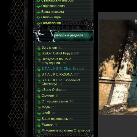
Сталкерский альбом
Обратная связь
Ваша реклама
Онлайн игры
Объявления
Категории раздела
Survarium
[31]
Stalker Call of Pripyat
[61]
Экскурсия по Зоне
отчуждения.
[66]
S.T.A.L.K.E.R. Clear Sky
[23]
S.T.A.L.K.E.R-ZONA.
[59]
S.T.A.L.K.E.R.: Shadow of
Chernobyl
[33]
sZone Online
[22]
Оружие
[8]
От нашего сайта
[10]
Моды
[76]
Обой
[90]
Ваши скриншоты
[9]
Разное
[7]
Мгновение из жизни Сталкеров
.
[51]