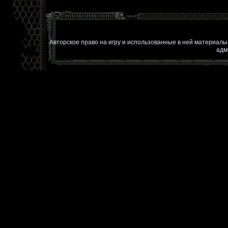
Авторское право на игру и использованные в ней материал
адм