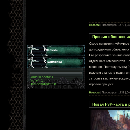
Новости
| Просмотров: 1679 | Д
Превью обновления
Скоро начнется публичное
долгожданного обновления 
Реклама
Его разработка заняла боле
отдельных компонентов – 
Статистика
месяцев. Поэтому выход 0.
важным этапом в развитии
Онлайн всего:
1
затронут как техническую с
Гостей:
1
Пользователей:
0
игровой процесс.
Новости
| Просмотров: 1833 | Д
Новая PvP-карта в 