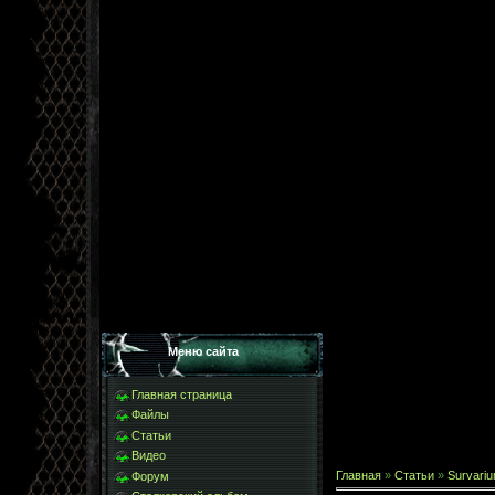
Меню сайта
Главная страница
Файлы
Статьи
Видео
Главная
»
Статьи
»
Survari
Форум