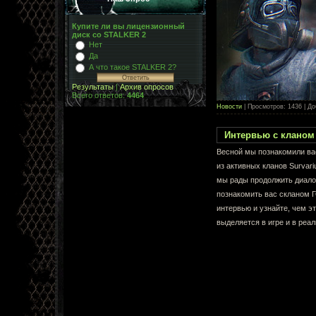
Купите ли вы лицензионный
диск со STALKER 2
Нет
Да
А что такое STALKER 2?
Результаты
|
Архив опросов
Всего ответов:
4464
Новости
| Просмотров: 1436 | Д
Интервью с кланом
Весной мы познакомили ва
из
активных кланов Survar
мы рады продолжить диало
познакомить вас с
кланом 
интервью и узнайте, чем эт
выделяется в игре и в реал