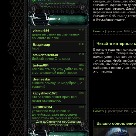
Новости
[10]
следующего большого обн
Последние новости об игре
Survarium, однако это далек
Survarium
мы для вас готовим. Давай
перечислим главные новов
Survarium 0.45, выход кото
Мини-чат
в ближайшие недели.
Новости
| Просмотров: 1646 | Д
Читайте интервью 
В начале года мы познаком
кланом ГОСТ. Сегодня вы у
самых успешных кланах за
три месяца. Чтобы выбрать
кланов, мы подсчитали сум
набранных всеми участник
этот период.
Новости
| Просмотров: 1961 | Д
Для добавления необходима
Вышло обновление 
авторизация
Наш опрос