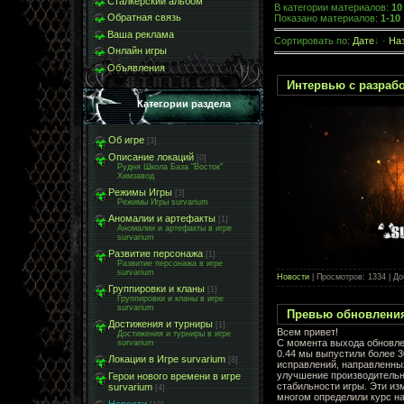
Сталкерский альбом
В категории материалов
:
10
Обратная связь
Показано материалов
:
1-10
Ваша реклама
Сортировать по
:
Дате
·
На
Онлайн игры
Объявления
Интервью с разрабо
Категории раздела
Об игре
[3]
Описание локаций
[0]
Рудня Школа База "Восток"
Химзавод
Режимы Игры
[3]
Режимы Игры survarium
Аномалии и артефакты
[1]
Аномалии и артефакты в игре
survarium
Развитие персонажа
[1]
Развитие персонажа в игре
survarium
Новости
| Просмотров: 1334 | Д
Группировки и кланы
[1]
Группировки и кланы в игре
survarium
Превью обновления
Достижения и турниры
[1]
Всем привет!
Достижения и турниры в игре
С момента выхода обновле
survarium
0.44 мы выпустили более 3
Локации в Игре survarium
[8]
исправлений, направленны
улучшение производительн
Герои нового времени в игре
стабильности игры. Эти из
survarium
[4]
многом определили курс на