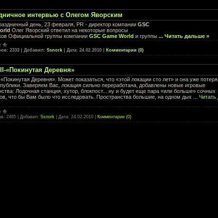
дничное интервью с Олегом Яворским
праздничный день, 23 февраля, PR - директор компании
GSC
orld
Олег Яворский ответил на некоторые вопросы
ков Официальной группы компании
GSC Game World
и группы
...
Читать дальше »
ров:
2333
|
Добавил:
Ssnork
|
Дата:
24.02.2010
|
Комментарии (0)
II-«Покинутая Деревня»
«Покинутая Деревня». Может показаться, что «этой локации сто лет» и она уже потер
 публики. Заверяем Вас, локация сильно переработана, добавлены новые игровые
ства: Лодочная станция, хутор, блокпост... ну и будет еще пара «или больше» сочных
ов, что бы Вам было что исследовать. Пространства большие, на одном дых
...
Читать
ов:
2465
|
Добавил:
Ssnork
|
Дата:
24.02.2010
|
Комментарии (0)