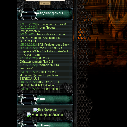
Последние файлы
[03.01.2023]
Истинный путь v2.0
[01.01.2023]
Ночь Перед
Рождеством 5
[22.11.2022]
Priboi Story - Eternal
[OGSR Engine] (3.0) Repack от
SEREGA-LUS
[25.08.2022]
SFZ Project: Lost Story
[17.08.2022]
RMA 1.1 + OGSR
Engine + FWR CoP Edition. RePack
от SpAa-Team
[01.08.2022]
ОП 2.2 /
Объединенный Пак 2.2
[27.06.2022]
Dead Air "Книга
мёртвых"
[23.06.2022]
Call of Pripyat -
История Джона. Repack от
SEREGA-LUS
[19.06.2022]
MISERY 2.2.1 +
GUNSLINGER Mod Fina
[23.05.2022]
История Джона
Друзья
Наш Банер