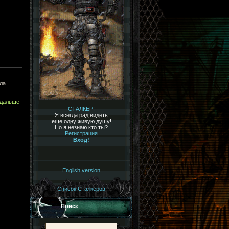
яла
 дальше
СТАЛКЕР!
Я всегда рад видеть
еще одну живую душу!
Но я незнаю кто ты?
Регистрация
Вход!
---
English version
Список Сталкеров
Поиск