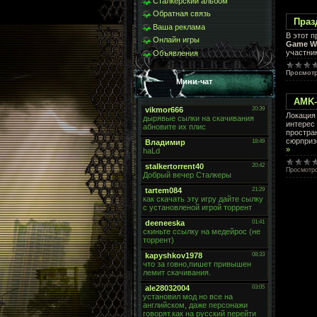
Сталкерский альбом
Обратная связь
Праз
Ваша реклама
В этот 
Онлайн игры
Game W
участни
Объявления
Просмот
Мини-чат
AMK-
Локация 
интерес
простран
сюрприз
»
Просмотр