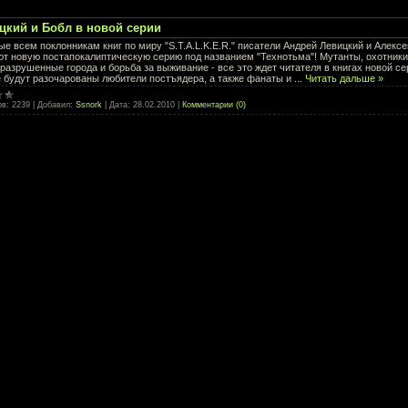
цкий и Бобл в новой серии
е всем поклонникам книг по миру "S.T.A.L.K.E.R." писатели Андрей Левицкий и Алекс
ют новую постапокалиптическую серию под названием "Технотьма"! Мутанты, охотники
разрушенные города и борьба за выживание - все это ждет читателя в книгах новой се
е будут разочарованы любители постъядера, а также фанаты и
...
Читать дальше »
ов:
2239
|
Добавил:
Ssnork
|
Дата:
28.02.2010
|
Комментарии (0)