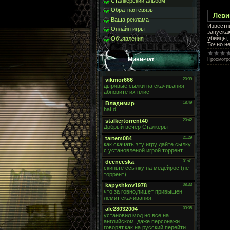
Сталкерский альбом
Обратная связь
Леви
Ваша реклама
Известны
Онлайн игры
запуска
убийцы, 
Объявления
Точно н
Мини-чат
Просмотр