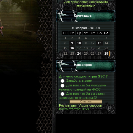
Для добавления необходима
авторизация
Календарь
«
Февраль 2010
»
Пн
Вт
Ср
Чт
Пт
Сб
Вс
1
2
3
4
5
6
7
8
9
10
11
12
13
14
15
16
17
18
19
20
21
22
23
24
25
26
27
28
Наш опрос
Для чего создают игры GSC ?
Заработать денег.
Для того что бы молодежь
узнала о трагедий на ЧАЭС
Для того что бы вы стали
зависимы от сталкера:D!
Результаты
|
Архив опросов
Всего ответов:
3127