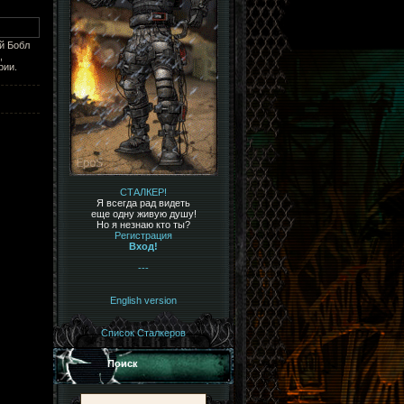
ей Бобл
,
рии.
СТАЛКЕР!
Я всегда рад видеть
еще одну живую душу!
Но я незнаю кто ты?
Регистрация
Вход!
---
English version
Список Сталкеров
Поиск