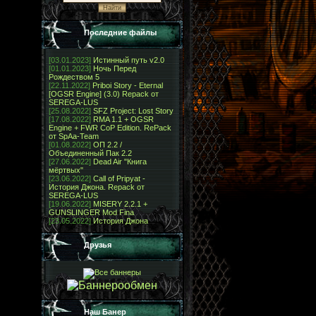
Последние файлы
[03.01.2023]
Истинный путь v2.0
[01.01.2023]
Ночь Перед
Рождеством 5
[22.11.2022]
Priboi Story - Eternal
[OGSR Engine] (3.0) Repack от
SEREGA-LUS
[25.08.2022]
SFZ Project: Lost Story
[17.08.2022]
RMA 1.1 + OGSR
Engine + FWR CoP Edition. RePack
от SpAa-Team
[01.08.2022]
ОП 2.2 /
Объединенный Пак 2.2
[27.06.2022]
Dead Air "Книга
мёртвых"
[23.06.2022]
Call of Pripyat -
История Джона. Repack от
SEREGA-LUS
[19.06.2022]
MISERY 2.2.1 +
GUNSLINGER Mod Fina
[23.05.2022]
История Джона
Друзья
Наш Банер